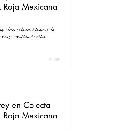
z Roja Mexicana
agradecer cada servicio otorgado,
a Garza, aportó su donativo...
rey en Colecta
z Roja Mexicana