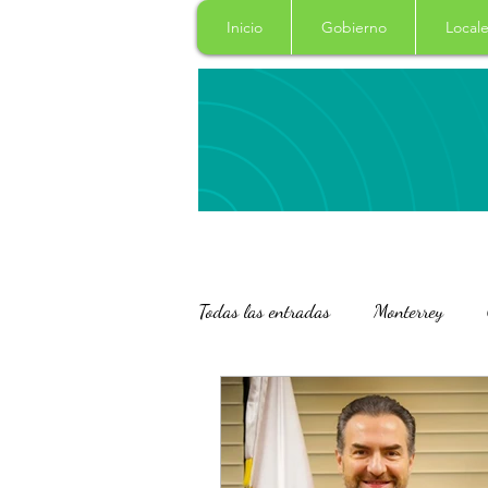
Inicio
Gobierno
Locale
Todas las entradas
Monterrey
San Pedro Garza Garcia
Naci
Salud
Columna
Curiosi