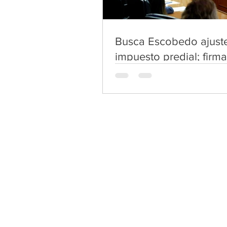
Busca Escobedo ajust
impuesto predial; firm
convenio de colabora
con CDMX