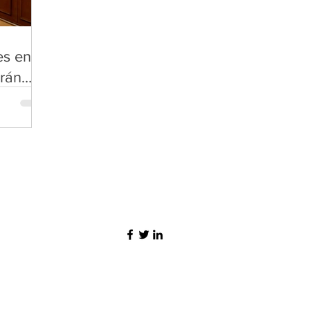
es en
arán
ción