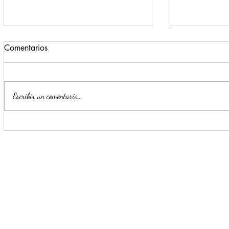
Comentarios
Escribir un comentario...
Monterrey invita a formar
Estrategia 
parte de la Secretaria de
detención d
Seguridad y Protección
delincuent
Ciudadana
horas