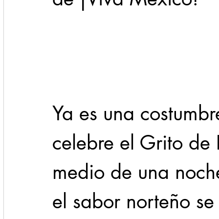
Cadereyta
Estado
Locales
Evidencia
Seguridad
1 enero
31abr
Ya es una costumbr
celebre el Grito de
medio de una noche
el sabor norteño se