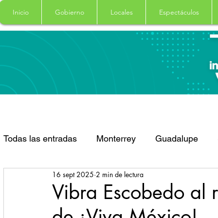
Inicio
Gobierno
Locales
Espectáculos
Todas las entradas
Monterrey
Guadalupe
16 sept 2025
2 min de lectura
Santa Catarina
San Pedro Garza Garcia
Vibra Escobedo al r
de ¡Viva México!
Espectaculos
Clima
Principal
Salud