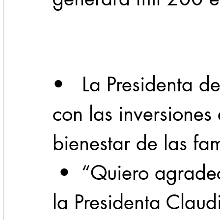
Cadereyta
Estado
Locales
Evidencia
Seguridad
•   La Presidenta d
1 enero
31abr
con las inversiones
bienestar de las fa
 •  “Quiero agradecer profundamente a 
la Presidenta Clau