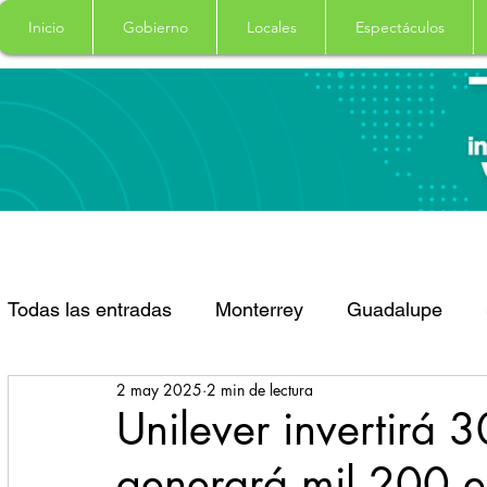
Inicio
Gobierno
Locales
Espectáculos
Todas las entradas
Monterrey
Guadalupe
2 may 2025
2 min de lectura
Santa Catarina
San Pedro Garza Garcia
Unilever invertirá
generará mil 200 
Espectaculos
Clima
Principal
Salud