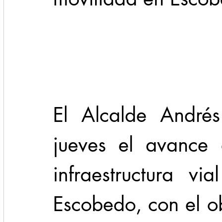
Cadereyta
Estado
Locales
Evidencia
Seguridad
1 enero
31abr
El Alcalde Andrés
jueves el avance 
infraestructura vi
Escobedo, con el ob