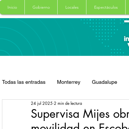
Inicio
Gobierno
Locales
Espectáculos
Todas las entradas
Monterrey
Guadalupe
24 jul 2025
2 min de lectura
Santa Catarina
San Pedro Garza Garcia
Supervisa Mijes ob
movilidad en Esco
Espectaculos
Clima
Principal
Salud