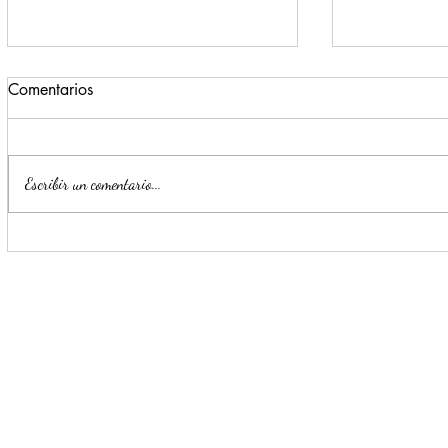
Comentarios
Escribir un comentario...
Impulsa Mijes 'Modo
Para benefi
Transformación', para que
Escobedo r
llegue a NL un Gobierno del
públicos
'Si'