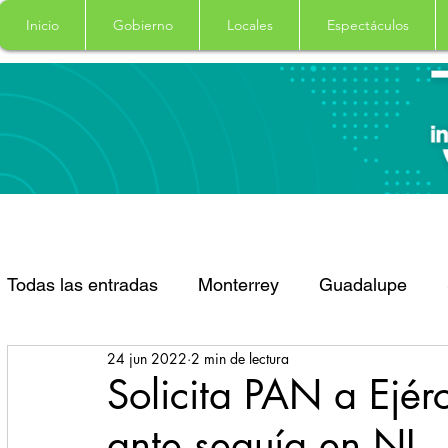
Inicio
Gobierno
Locales
Espectáculos
Todas las entradas
Monterrey
Guadalupe
24 jun 2022
2 min de lectura
Santa Catarina
San Pedro Garza Garcia
Solicita PAN a Ejérc
ante sequía en NL
Espectaculos
Clima
Principal
Salud