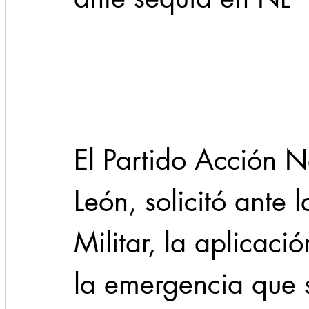
Cadereyta
Estado
Locales
Evidencia
Seguridad
1 enero
31abr
El Partido Acción 
León, solicitó ante 
Militar, la aplicació
la emergencia que s