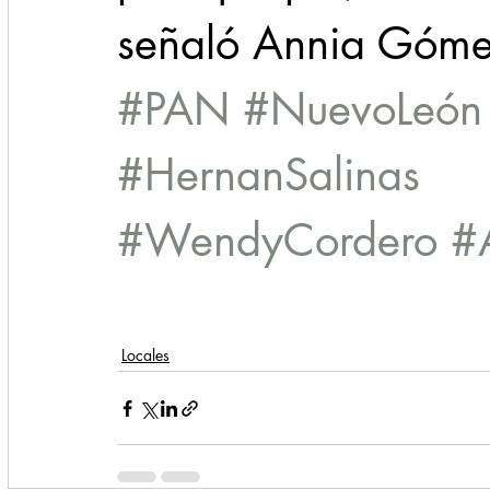
señaló Annia Góm
#PAN
#NuevoLeón
#HernanSalinas
#WendyCordero
#
Locales