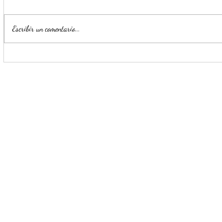
Escribir un comentario...
Para beneficio de las familias,
Monterrey i
Escobedo renueva espacios
parte de la
públicos
Seguridad y
Ciudadana