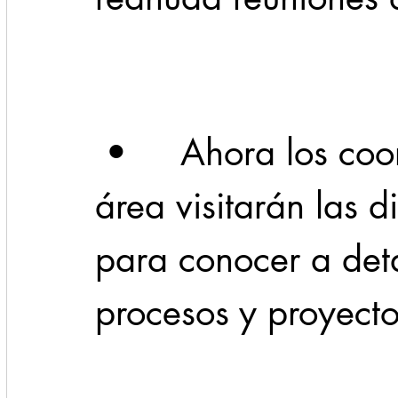
Cadereyta
Estado
Locales
Evidencia
Seguridad
 •     Ahora los coordinadores de cada 
1 enero
31abr
área visitarán las di
para conocer a det
procesos y proyectos.  