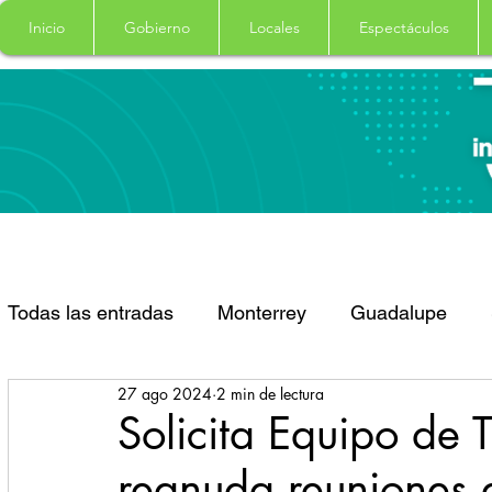
Inicio
Gobierno
Locales
Espectáculos
Todas las entradas
Monterrey
Guadalupe
27 ago 2024
2 min de lectura
Santa Catarina
San Pedro Garza Garcia
Solicita Equipo de 
reanuda reuniones d
Espectaculos
Clima
Principal
Salud