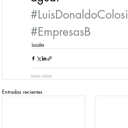
#LuisDonaldoColosi
#EmpresasB
Locales
Entradas recientes