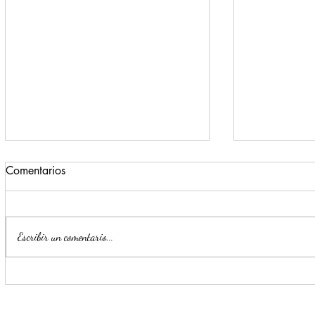
Comentarios
Escribir un comentario...
Impulsa Mijes 'Modo
Para benefi
Transformación', para que
Escobedo r
llegue a NL un Gobierno del
públicos