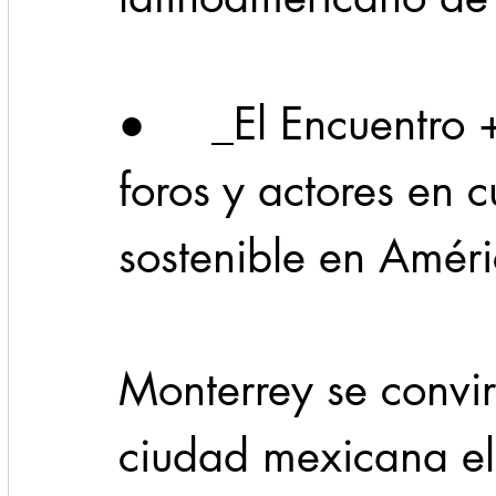
Cadereyta
Estado
Locales
Evidencia
●     _El Encuentro 
Seguridad
foros y actores en c
1 enero
31abr
sostenible en Améri
Monterrey se convir
ciudad mexicana el