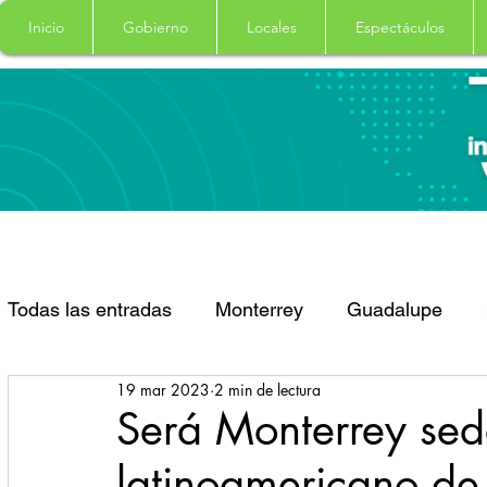
Inicio
Gobierno
Locales
Espectáculos
Todas las entradas
Monterrey
Guadalupe
19 mar 2023
2 min de lectura
Santa Catarina
San Pedro Garza Garcia
Será Monterrey sed
latinoamericano de
Espectaculos
Clima
Principal
Salud