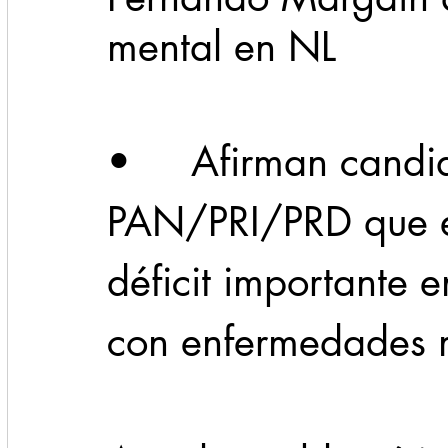
mental en NL
Cadereyta
Estado
Locales
Evidencia
•     Afirman candi
Seguridad
1 enero
31abr
PAN/PRI/PRD que el
déficit importante 
con enfermedades 