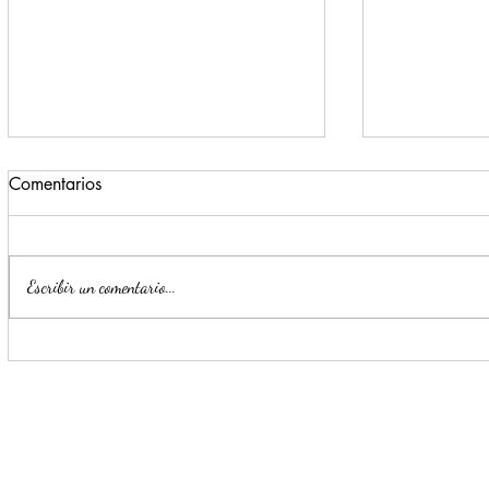
Comentarios
Escribir un comentario...
Impulsa Mijes 'Modo
Para benefi
Transformación', para que
Escobedo r
llegue a NL un Gobierno del
públicos
'Si'