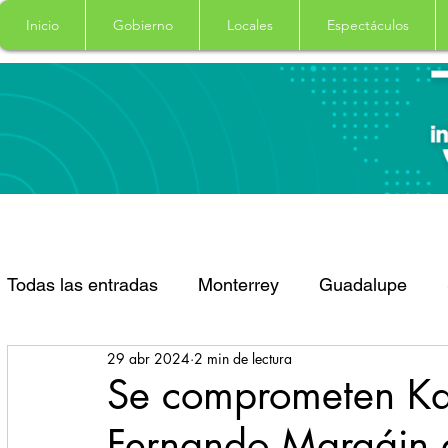
Inicio
Gobierno
Locales
Espectáculos
Todas las entradas
Monterrey
Guadalupe
29 abr 2024
2 min de lectura
Santa Catarina
San Pedro Garza Garcia
Se comprometen Ka
Fernando Margáin a
Espectaculos
Clima
Principal
Salud