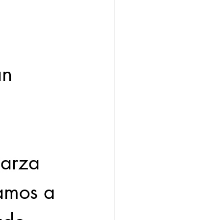
an 
Garza 
amos a 