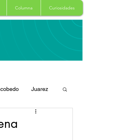
Columna
Curiosidades
cobedo
Juarez
eportes
Arte
ena
Garcia