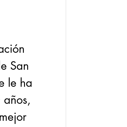
ación
Economía
ación 
de San 
e le ha 
 años, 
 mejor 