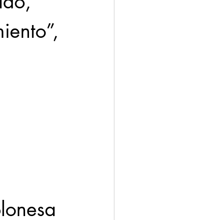
ado, 
iento”, 
olonesa 