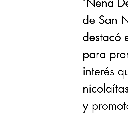
‘Nena De
de San N
destacó 
para prom
interés 
nicolaít
y promoto