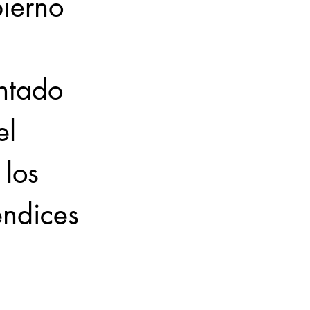
ierno 
 
ntado 
el 
los 
endices 