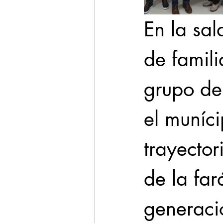
En la sal
de famili
grupo de 
el muníci
trayector
de la far
generacio