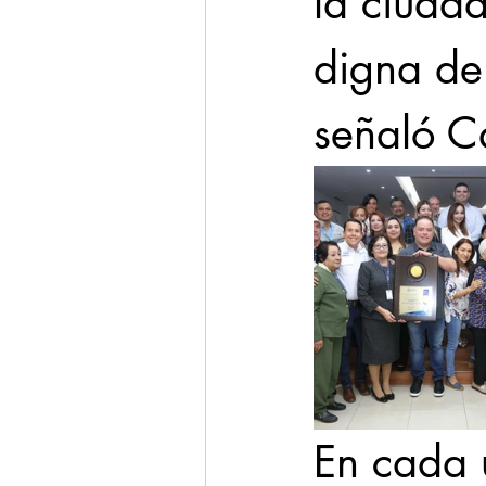
la ciuda
digna de 
señaló Ca
En cada 