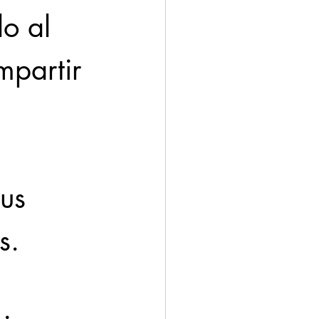
o al 
mpartir 
 
us 
s.