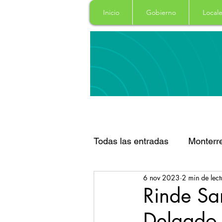
Inicio
Gobierno
Locale
Todas las entradas
Monterr
6 nov 2023
2 min de lect
Santa Catarina
San Pe
Rinde Sa
Delgado 
Espectaculos
Clima