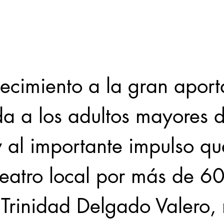
Locales
Evidencia
Elecciones2021NL
Educ
ecimiento a la gran aport
31abr
da a los adultos mayores 
 al importante impulso qu
teatro local por más de 60
a Trinidad Delgado Valero,