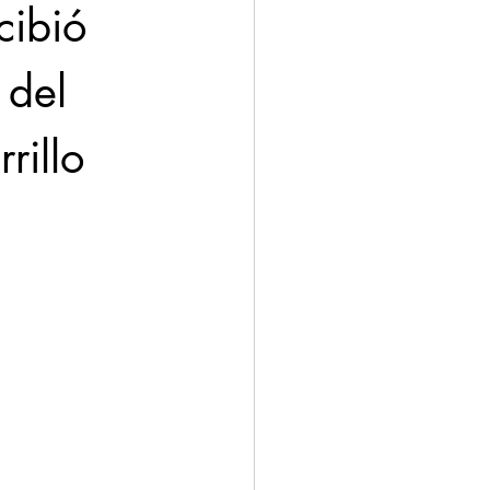
ibió 
 del 
rillo 