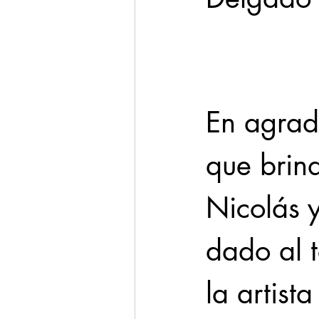
Cadereyta
Estado
Seguridad
En agrad
1 enero
que brin
Nicolás y
dado al 
la artist