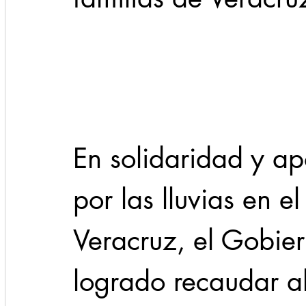
Cadereyta
Estado
Locales
Evidencia
Seguridad
1 enero
31abr
En solidaridad y ap
por las lluvias en e
Veracruz, el Gobie
logrado recaudar a