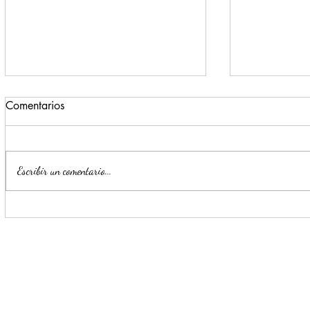
Comentarios
Escribir un comentario...
Monterrey registra un 72% de
Escobedo r
avance en la construcción del
generan pr
nuevo C4 Zona Sur