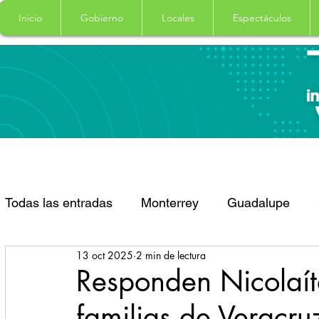
Inicio
Gobierno
Locales
Espectáculos
Todas las entradas
Monterrey
Guadalupe
13 oct 2025
2 min de lectura
Santa Catarina
San Pedro Garza Garcia
Responden Nicolaít
familias de Veracru
Espectaculos
Clima
Principal
Salud