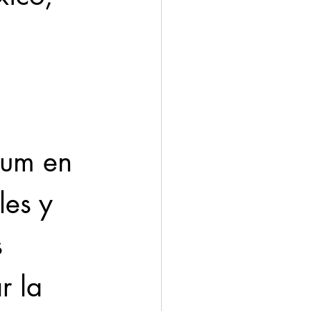
aum en 
les y 
 
r la 