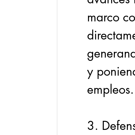
marco co
directame
generand
y poniend
empleos.
3. Defen