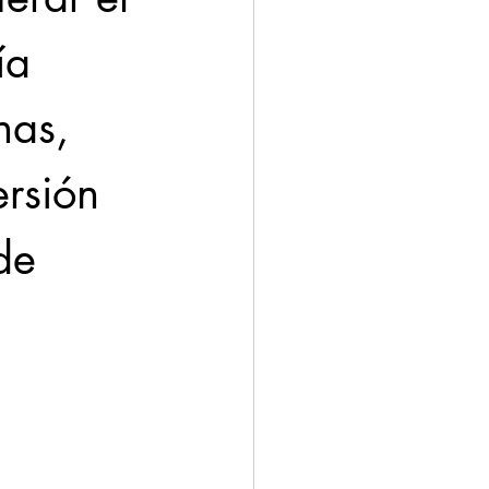
ía 
nas, 
rsión 
de 