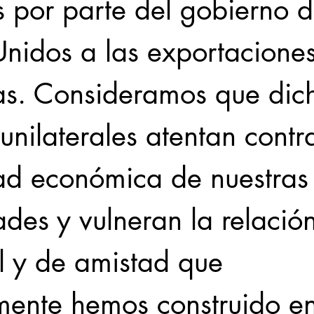
 por parte del gobierno d
Unidos a las exportaciones
s. Consideramos que dic
nilaterales atentan contra
dad económica de nuestras
des y vulneran la relación
l y de amistad que 
amente hemos construido e