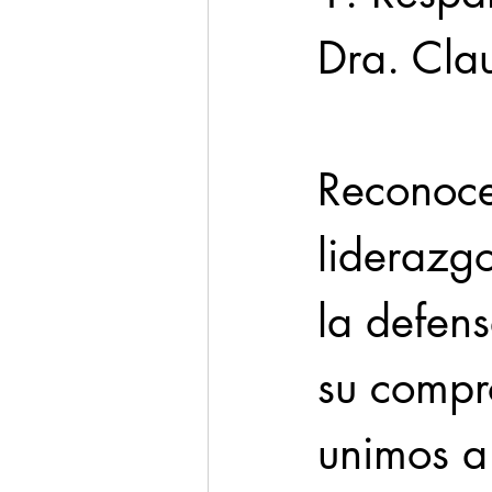
Dra. Cla
Reconoce
liderazg
la defens
su compr
unimos a