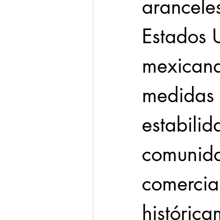
aranceles
Estados 
mexicana
medidas u
estabili
comunida
comercia
históric