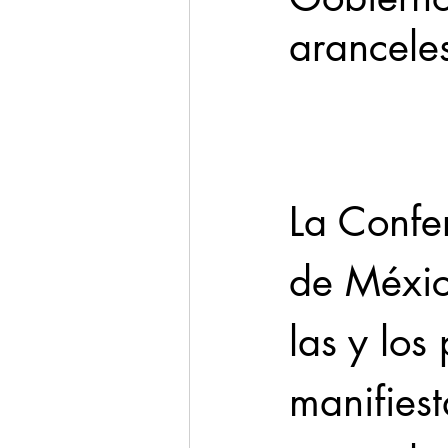
arancele
Cadereyta
Estado
Seguridad
1 enero
La Confe
de Méxi
las y los
manifiest