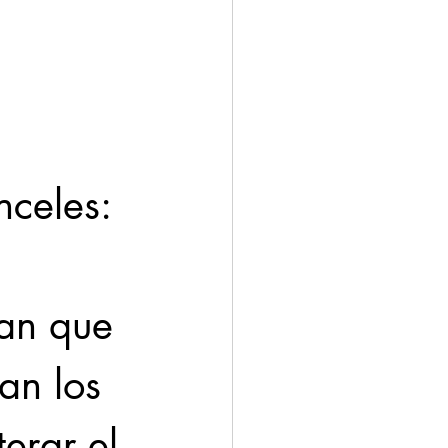
nceles:
an que 
an los 
erar el 