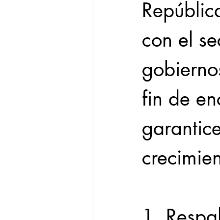
Repúblic
con el se
gobiernos
fin de en
garantice
crecimie
1. Respa