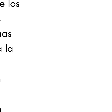
e los 
 
has 
 la 
 
 
n 