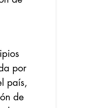
ación
Economía
pios 
a por 
l país, 
ión de 