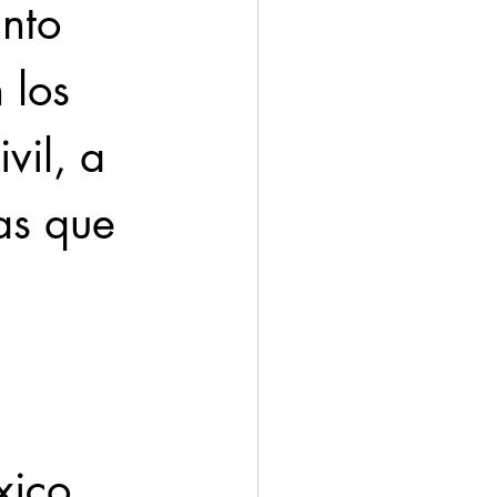
nto 
 los 
vil, a 
as que 
ico, 