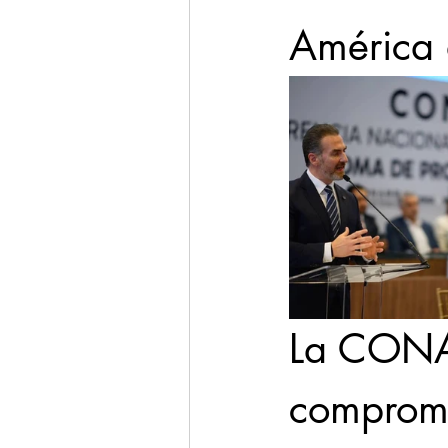
América 
La CONA
compromi