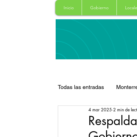
Inicio
Gobierno
Locale
Todas las entradas
Monterr
4 mar 2025
2 min de lec
Santa Catarina
San Pe
Respald
Gobierno
Espectaculos
Clima