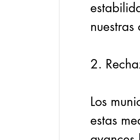
estabili
nuestras
2. Recha
Los muni
estas me
avances l