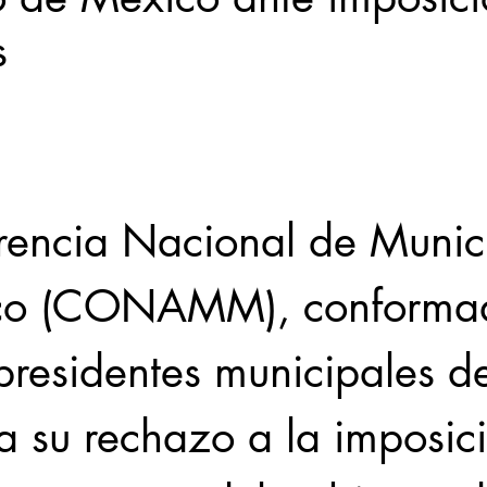
s
Locales
Evidencia
Elecciones2021NL
Educ
31abr
rencia Nacional de Munici
co (CONAMM), conformad
 presidentes municipales de
a su rechazo a la imposic