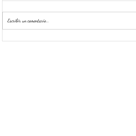
Escribir un comentario...
Estrategia Escudo permite
Llama Mijes
detención de cinco presuntos
transporte 
delincuentes en menos de 24
horas