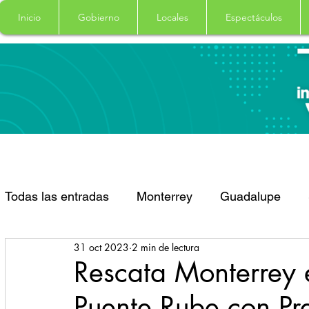
Inicio
Gobierno
Locales
Espectáculos
Todas las entradas
Monterrey
Guadalupe
31 oct 2023
2 min de lectura
Santa Catarina
San Pedro Garza Garcia
Rescata Monterrey 
Puente Rube con Pre
Espectaculos
Clima
Principal
Salud