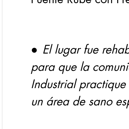
Cadereyta
Estado
Locales
Evidencia
Seguridad
●	
El lugar fue reha
1 enero
31abr
para que la comunid
Industrial practique
un área de sano es