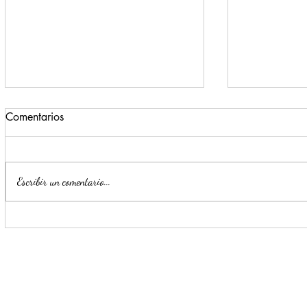
Comentarios
Escribir un comentario...
Realiza Dirección de
Invita Mije
Comercio 84 decomisos en
León en 'M
Centro de Monterre