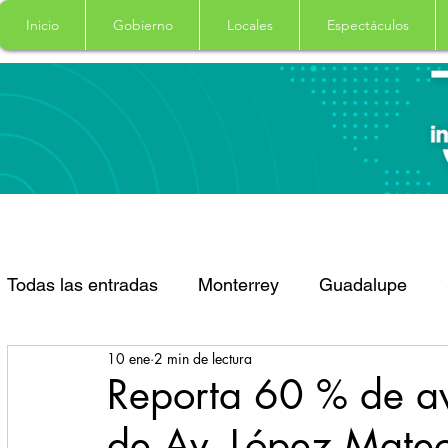
Inicio
Gobierno
Locales
Espectáculos
Todas las entradas
Monterrey
Guadalupe
10 ene
2 min de lectura
Santa Catarina
San Pedro Garza Garcia
Reporta 60 % de av
de Av. López Mateo
Espectaculos
Clima
Principal
Salud