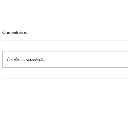
Comentarios
Escribir un comentario...
Impulsa Mijes 'Modo
Para benefi
Transformación', para que
Escobedo r
llegue a NL un Gobierno del
públicos
'Si'