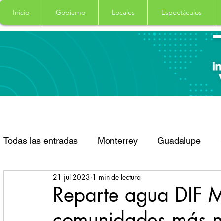
Inicio
Gobierno
Locales
Espectáculos
Todas las entradas
Monterrey
Guadalupe
21 jul 2023
1 min de lectura
Santa Catarina
San Pedro Garza Garcia
Reparte agua DIF M
comunidades más n
Espectaculos
Clima
Principal
Salud