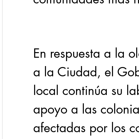
Cadereyta
Estado
Locales
Evidencia
Seguridad
En respuesta a la o
1 enero
31abr
a la Ciudad, el Go
local continúa su l
apoyo a las colonia
afectadas por los co