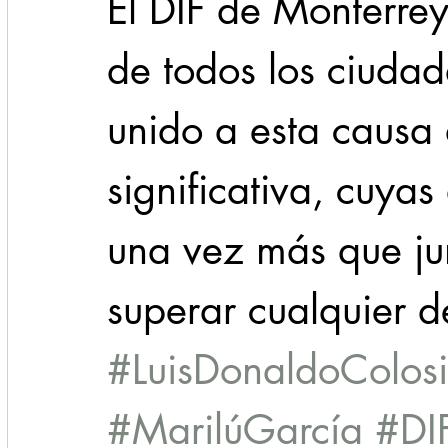
El DIF de Monterre
de todos los ciuda
unido a esta causa
significativa, cuya
una vez más que jun
superar cualquier d
#LuisDonaldoColosi
#MarilúGarcía
#DI