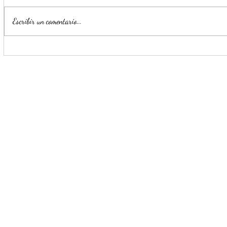
Escribir un comentario...
Estrategia Escudo permite
Llama Mijes
detención de cinco presuntos
transporte 
delincuentes en menos de 24
horas