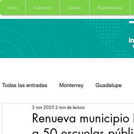
Inicio
Gobierno
Locales
Espectáculos
Todas las entradas
Monterrey
Guadalupe
3 nov 2025
2 min de lectura
Santa Catarina
San Pedro Garza Garcia
Renueva municipio
a 50 escuelas públ
Espectaculos
Clima
Principal
Salud