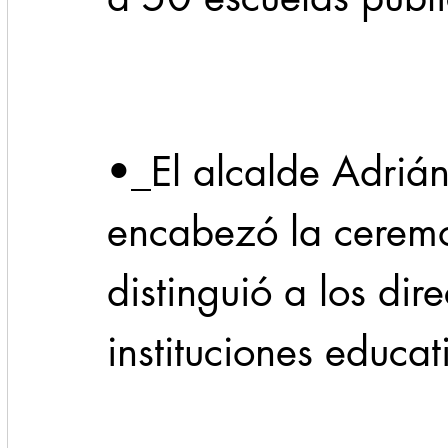
Cadereyta
Estado
Locales
Evidencia
Seguridad
•_El alcalde Adriá
1 enero
31abr
encabezó la cerem
distinguió a los dire
instituciones educat