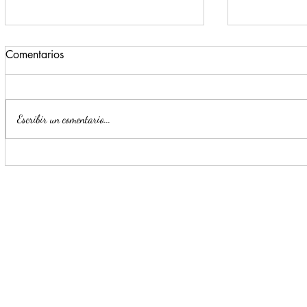
Comentarios
Escribir un comentario...
Impulsa Mijes 'Modo
Para benefi
Transformación', para que
Escobedo r
llegue a NL un Gobierno del
públicos
'Si'