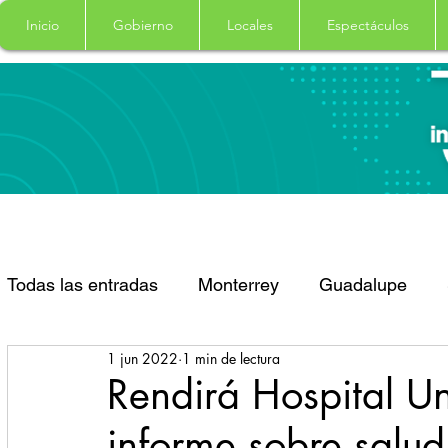
Inicio
Gobierno
Locales
Espectáculos
Todas las entradas
Monterrey
Guadalupe
1 jun 2022
1 min de lectura
Santa Catarina
San Pedro Garza Garcia
Rendirá Hospital Un
informe sobre salud
Espectaculos
Clima
Principal
Salud