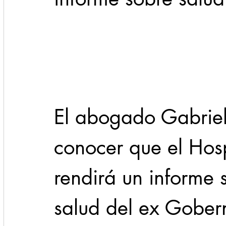
Cadereyta
Estado
Locales
Evidencia
Seguridad
1 enero
31abr
El abogado Gabriel
conocer que el Hosp
rendirá un informe 
salud del ex Gober