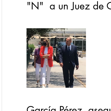
"N"  a un Juez de C
García Pérez, asegu