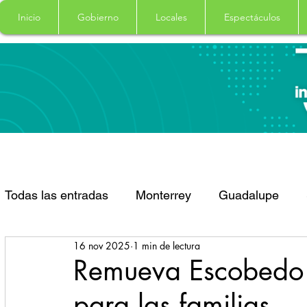
Inicio
Gobierno
Locales
Espectáculos
Todas las entradas
Monterrey
Guadalupe
16 nov 2025
1 min de lectura
Santa Catarina
San Pedro Garza Garcia
Remueva Escobedo e
para las familias
Espectaculos
Clima
Principal
Salud