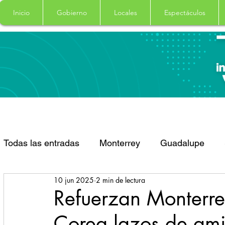
Inicio
Gobierno
Locales
Espectáculos
Todas las entradas
Monterrey
Guadalupe
10 jun 2025
2 min de lectura
Santa Catarina
San Pedro Garza Garcia
Refuerzan Monterre
Corea lazos de ami
Espectaculos
Clima
Principal
Salud