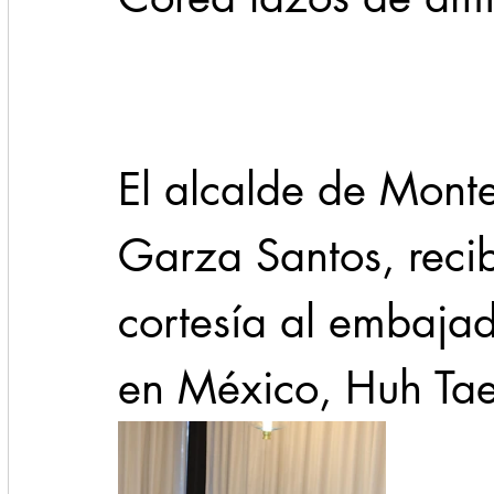
Cadereyta
Estado
Locales
Evidencia
Seguridad
El alcalde de Monte
1 enero
31abr
Garza Santos, recib
cortesía al embajad
en México, Huh Ta