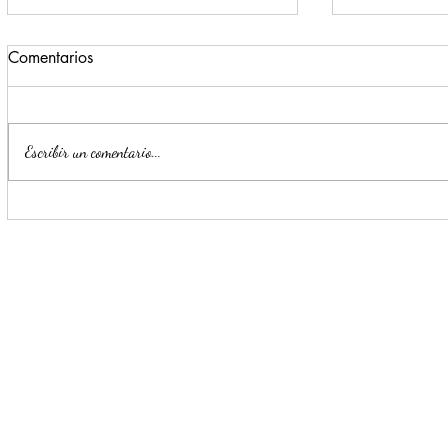
Comentarios
Escribir un comentario...
Escobedo realiza obras que
Llama Mije
generan progreso
Transformac
garantizar 
de agua