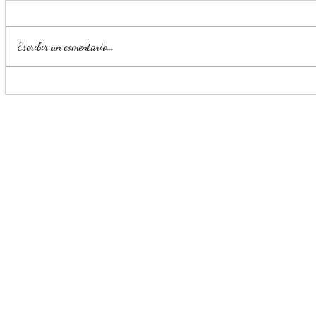
Escribir un comentario...
Concluye Ciclo Escolar 2025-
Invita Esta
2026 para más de un millón
Celso Piña
de estudiantes en Nuevo León
del Pabelló