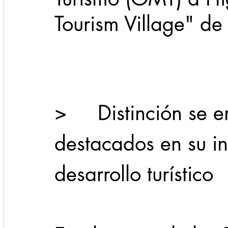
Tourism Village" d
Cadereyta
Estado
Locales
Evidencia
Seguridad
1 enero
31abr
>     Distinción se 
destacados en su i
desarrollo turístico