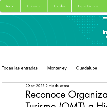
Inicio
Gobierno
Locales
Espectáculos
Todas las entradas
Monterrey
Guadalupe
20 oct 2023
2 min de lectura
Santa Catarina
San Pedro Garza Garcia
Reconoce Organiza
Turismo (OMT) a Hi
Espectaculos
Clima
Principal
Salud