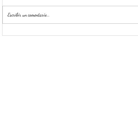
Escribir un comentario...
Estrategia Escudo permite
Llama Mijes
detención de cinco presuntos
transporte 
delincuentes en menos de 24
horas