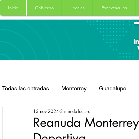
Inicio
Gobierno
Locales
Espectáculos
Todas las entradas
Monterrey
Guadalupe
13 nov 2024
3 min de lectura
Santa Catarina
San Pedro Garza Garcia
Reanuda Monterrey
Deportiva
Espectaculos
Clima
Principal
Salud