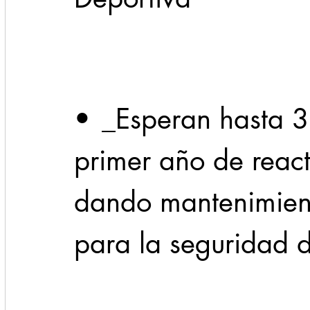
Cadereyta
Estado
Locales
Evidencia
Seguridad
•	_Esperan hasta 35 mil usuarios en el 
1 enero
31abr
primer año de react
dando mantenimiento
para la seguridad d