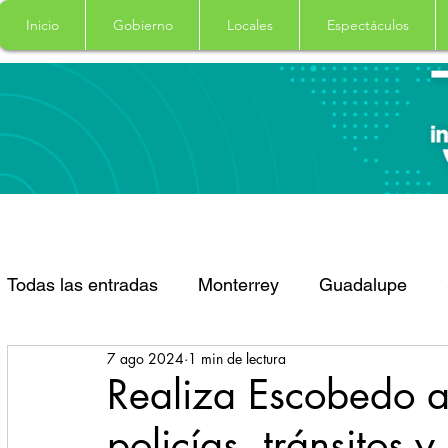
Inicio
Gobierno
Locales
Espectáculos
Todas las entradas
Monterrey
Guadalupe
7 ago 2024
1 min de lectura
Santa Catarina
San Pedro Garza Garcia
Realiza Escobedo a
policías, tránsitos 
Espectaculos
Clima
Principal
Salud