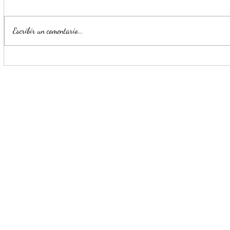
Escribir un comentario...
Para beneficio de las familias,
Monterrey i
Escobedo renueva espacios
parte de la
públicos
Seguridad y
Ciudadana