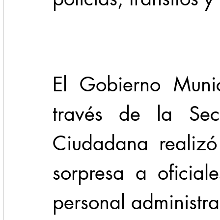
Cadereyta
Estado
Locales
Evidencia
Seguridad
El Gobierno Munic
1 enero
31abr
través de la Secr
Ciudadana realizó
sorpresa a oficiale
personal administra