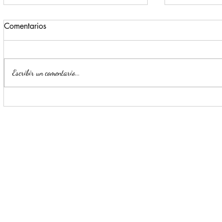
Comentarios
Escribir un comentario...
Convierten a Escobedo en
Planta Mont
macro pulmón urbano
nativos en 
Sáenz