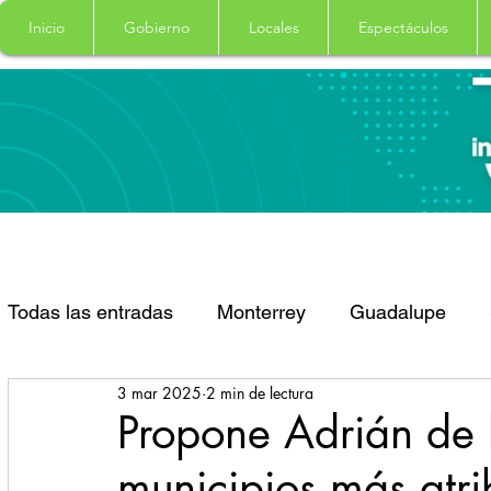
Inicio
Gobierno
Locales
Espectáculos
Todas las entradas
Monterrey
Guadalupe
3 mar 2025
2 min de lectura
Santa Catarina
San Pedro Garza Garcia
Propone Adrián de 
municipios más atri
Espectaculos
Clima
Principal
Salud