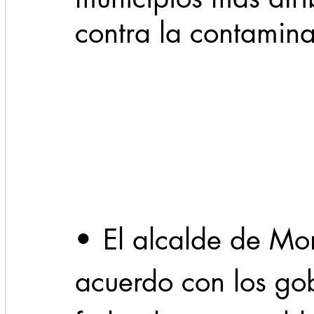
contra la contamin
Cadereyta
Estado
Locales
Evidencia
Seguridad
1 enero
31abr
•	El alcalde de Monterrey firmó el 
acuerdo con los gob