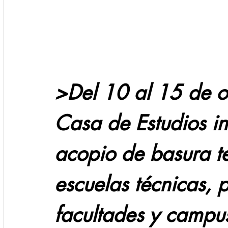
Cadereyta
Estado
Locales
Evidencia
Seguridad
1 enero
31abr
>Del 10 al 15 de o
Casa de Estudios in
acopio de basura te
escuelas técnicas, p
facultades y campus