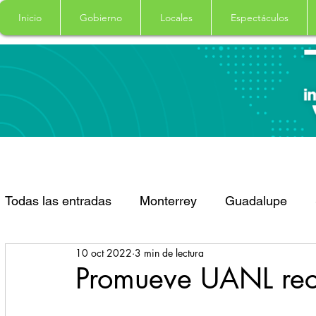
Inicio
Gobierno
Locales
Espectáculos
Todas las entradas
Monterrey
Guadalupe
10 oct 2022
3 min de lectura
Santa Catarina
San Pedro Garza Garcia
Promueve UANL reci
Espectaculos
Clima
Principal
Salud