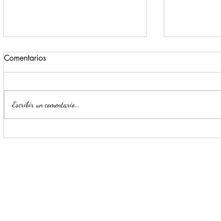
Comentarios
Escribir un comentario...
Monterrey registra un 72% de
Escobedo r
avance en la construcción del
generan pr
nuevo C4 Zona Sur