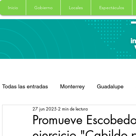
Inicio
Gobierno
Locales
Espectáculos
Todas las entradas
Monterrey
Guadalupe
27 jun 2025
2 min de lectura
Santa Catarina
San Pedro Garza Garcia
Promueve Escobedo 
ejercicio "Cabildo 
Espectaculos
Clima
Principal
Salud