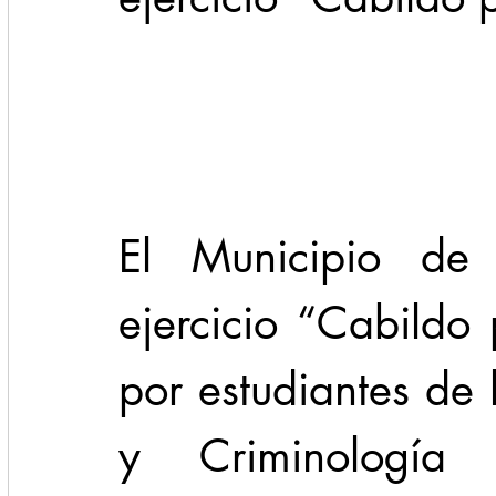
Cadereyta
Estado
Locales
Evidencia
Seguridad
1 enero
31abr
El Municipio de 
ejercicio “Cabildo
por estudiantes de 
y Criminología 