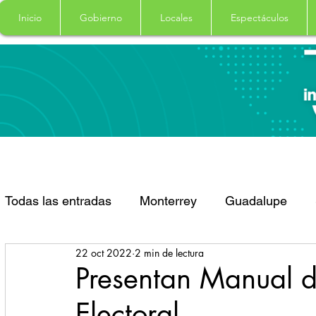
Inicio
Gobierno
Locales
Espectáculos
Todas las entradas
Monterrey
Guadalupe
22 oct 2022
2 min de lectura
Santa Catarina
San Pedro Garza Garcia
Presentan Manual d
Electoral
Espectaculos
Clima
Principal
Salud