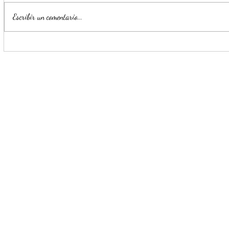
Escribir un comentario...
Estrategia Escudo permite
Llama Mijes
detención de cinco presuntos
transporte 
delincuentes en menos de 24
horas