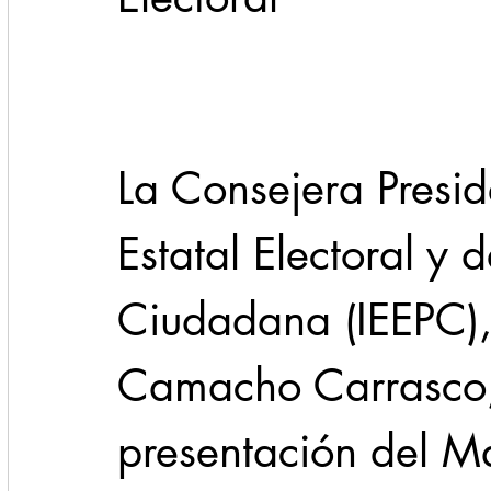
Cadereyta
Estado
Locales
Evidencia
Seguridad
La Consejera Preside
1 enero
31abr
Estatal Electoral y 
Ciudadana (IEEPC),
Camacho Carrasco, 
presentación del M