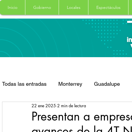
Inicio
Gobierno
Locales
Espectáculos
Todas las entradas
Monterrey
Guadalupe
22 ene 2025
2 min de lectura
Santa Catarina
San Pedro Garza Garcia
Presentan a empresa
avances de la 4T 
Espectaculos
Clima
Principal
Salud