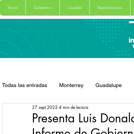
Inicio
Gobierno
Locales
Espectáculos
Todas las entradas
Monterrey
Guadalupe
27 sept 2022
4 min de lectura
Santa Catarina
San Pedro Garza Garcia
Presenta Luis Donal
Informe de Gobiern
Espectaculos
Clima
Principal
Salud