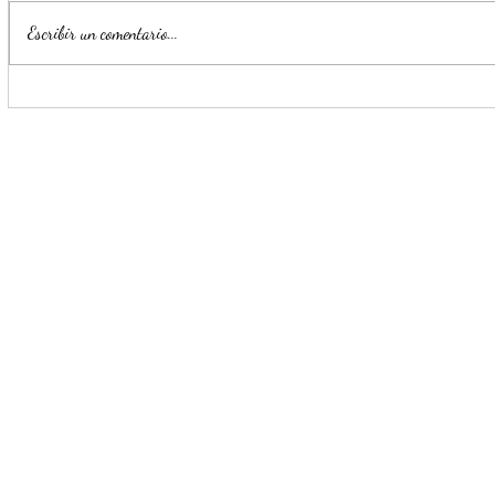
Escribir un comentario...
Impulsa Mijes 'Modo
Para benefi
Transformación', para que
Escobedo r
llegue a NL un Gobierno del
públicos
'Si'