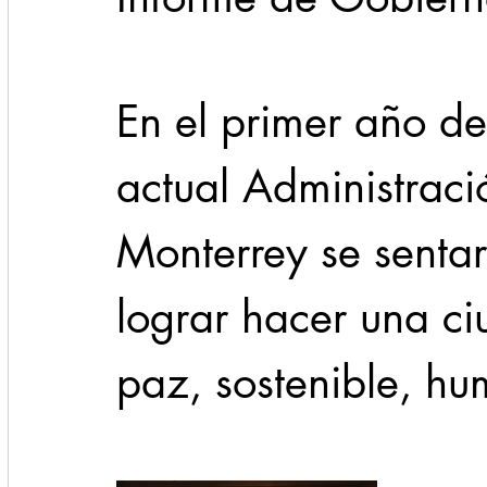
Cadereyta
Estado
Locales
Evidencia
En el primer año d
Seguridad
actual Administraci
1 enero
31abr
Monterrey se sentar
lograr hacer una ci
paz, sostenible, hu