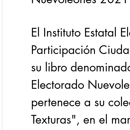
Cadereyta
Estado
Locales
Evidencia
El Instituto Estatal E
Seguridad
Participación Ciuda
1 enero
31abr
su libro denominado
Electorado Nuevol
pertenece a su colec
Texturas", en el mar