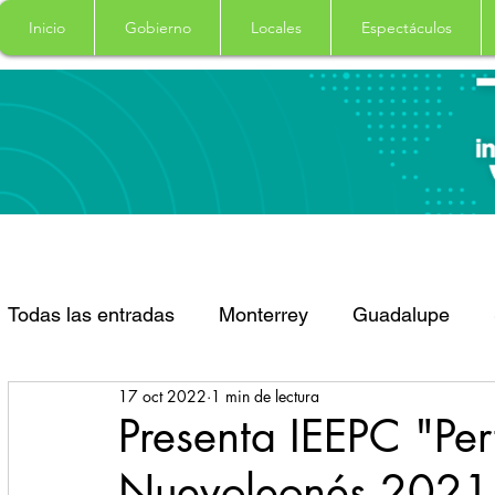
Inicio
Gobierno
Locales
Espectáculos
Todas las entradas
Monterrey
Guadalupe
17 oct 2022
1 min de lectura
Santa Catarina
San Pedro Garza Garcia
Presenta IEEPC "Per
Nuevoleonés 2021
Espectaculos
Clima
Principal
Salud