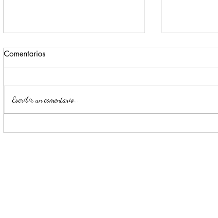
Comentarios
Escribir un comentario...
Estrategia Escudo permite
Llama Mijes
detención de cinco presuntos
transporte 
delincuentes en menos de 24
horas