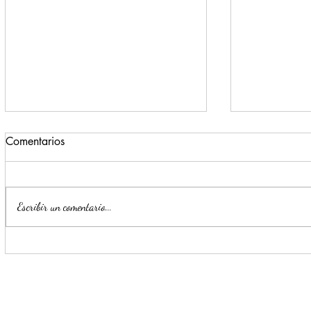
Comentarios
Escribir un comentario...
Impulsa Mijes 'Modo
Para benefi
Transformación', para que
Escobedo r
llegue a NL un Gobierno del
públicos
'Si'