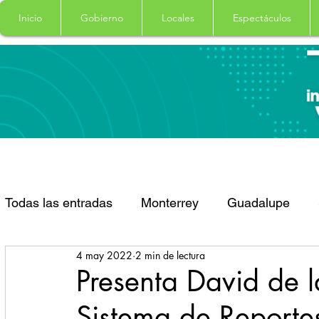
Inicio
Gobierno
Locales
Espectáculos
Todas las entradas
Monterrey
Guadalupe
4 may 2022
2 min de lectura
Santa Catarina
San Pedro Garza Garcia
Presenta David de 
Sistema de Reportes
Espectaculos
Clima
Principal
Salud