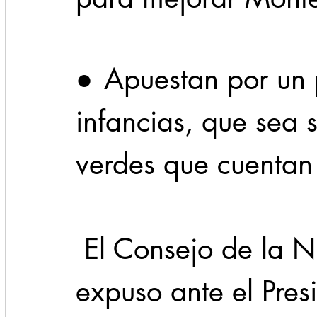
Cadereyta
Estado
Locales
Evidencia
●	Apuestan por un parque para las 
Seguridad
infancias, que sea 
1 enero
31abr
verdes que cuentan 
 El Consejo de la Niñez de Monterrey 
expuso ante el Pres