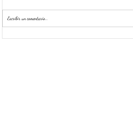
Escribir un comentario...
Impulsa Mijes 'Modo
Para benefi
Transformación', para que
Escobedo r
llegue a NL un Gobierno del
públicos
'Si'