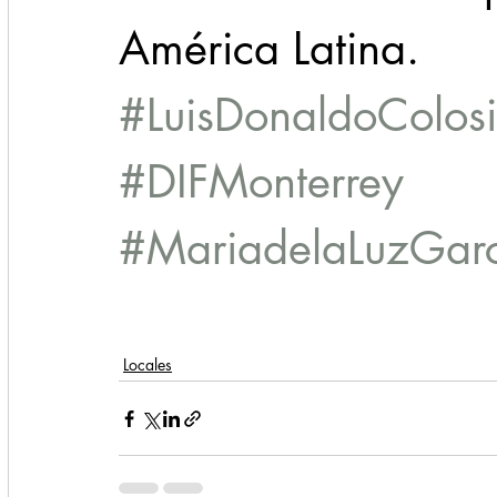
América Latina.
#LuisDonaldoColosi
#DIFMonterrey
#MariadelaLuzGar
Locales