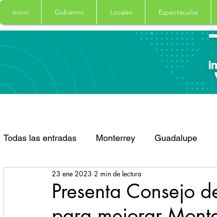
Inicio
Gobierno
Locales
Espectáculos
Todas las entradas
Monterrey
Guadalupe
23 ene 2023
2 min de lectura
Santa Catarina
San Pedro Garza Garcia
Presenta Consejo d
para mejorar Monte
Espectaculos
Clima
Principal
Salud