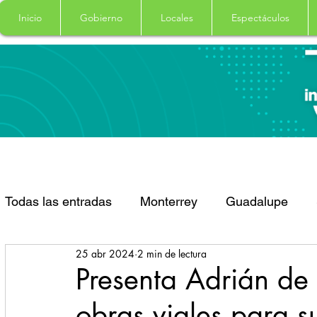
Inicio
Gobierno
Locales
Espectáculos
Todas las entradas
Monterrey
Guadalupe
25 abr 2024
2 min de lectura
Santa Catarina
San Pedro Garza Garcia
Presenta Adrián de
obras viales para s
Espectaculos
Clima
Principal
Salud