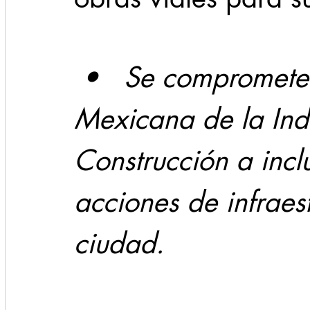
Cadereyta
Estado
Locales
Evidencia
 •   Se compromete con la Cámara 
Seguridad
Mexicana de la Indu
1 enero
31abr
Construcción a inclu
acciones de infraest
ciudad.