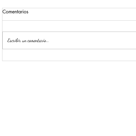
Comentarios
Escribir un comentario...
Estrategia Escudo permite
Llama Mijes
detención de cinco presuntos
transporte 
delincuentes en menos de 24
horas