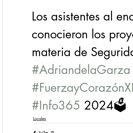
Los asistentes al e
conocieron los proy
materia de Segurida
#AdriandelaGarza
#FuerzayCorazónX
#Info365
 2024🗳️
Locales