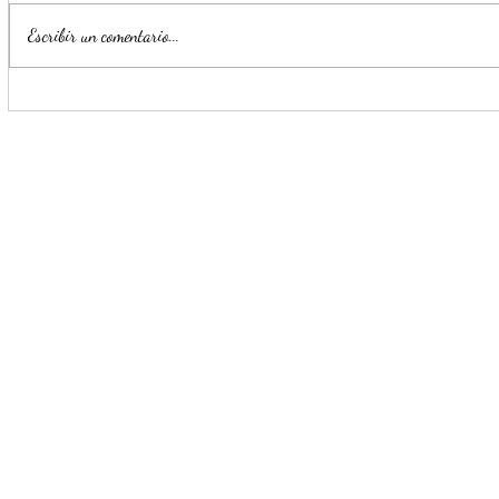
Escribir un comentario...
Impulsa Mijes 'Modo
Para benefi
Transformación', para que
Escobedo r
llegue a NL un Gobierno del
públicos
'Si'