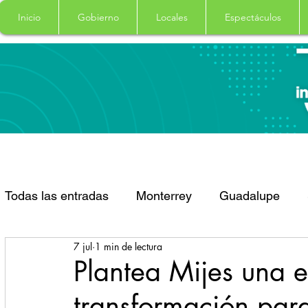
Inicio
Gobierno
Locales
Espectáculos
Todas las entradas
Monterrey
Guadalupe
7 jul
1 min de lectura
Santa Catarina
San Pedro Garza Garcia
Plantea Mijes una 
transformación par
Espectaculos
Clima
Principal
Salud