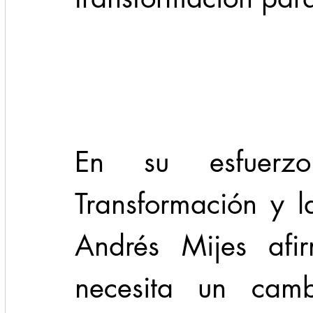
Cadereyta
Estado
Locales
Evidencia
Seguridad
1 enero
31abr
En su esfuerz
Transformación y l
Andrés Mijes afi
necesita un cam