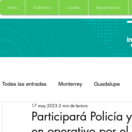
Inicio
Gobierno
Locales
Espectáculos
Todas las entradas
Monterrey
Guadalupe
17 may 2023
2 min de lectura
Santa Catarina
San Pedro Garza Garcia
Participará Policía 
en operativo por el
Espectaculos
Clima
Principal
Salud