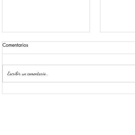
Comentarios
Escribir un comentario...
Impulsa Mijes 'Modo
Para benefi
Transformación', para que
Escobedo r
llegue a NL un Gobierno del
públicos
'Si'