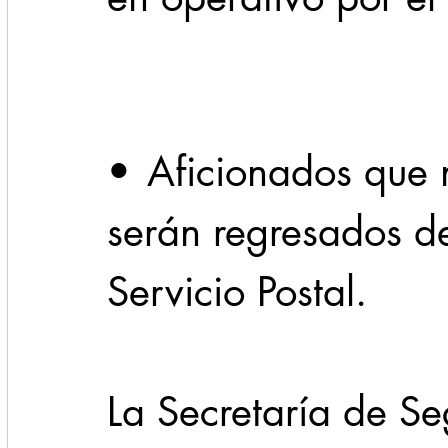
Cadereyta
Estado
Locales
Evidencia
Seguridad
•	Aficionados que no cuenten con boleto, 
1 enero
31abr
serán regresados d
Servicio Postal.
La Secretaría de Se