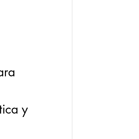
ación
Economía
ara 
ica y 