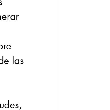
s 
erar 
bre 
de las 
udes, 