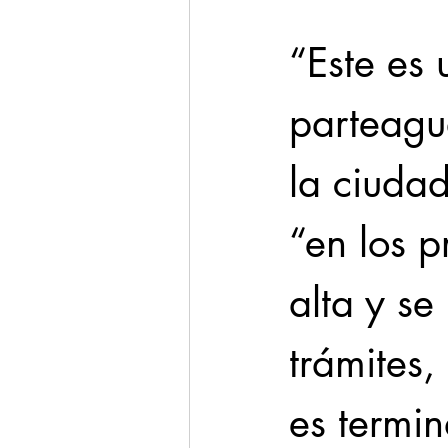
“Este es
parteagu
la ciudad
“en los p
alta y s
trámites,
es termin