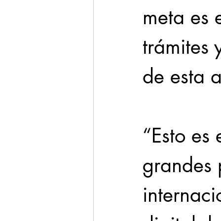
meta es e
trámites y
de esta a
“Esto es 
grandes p
internaci