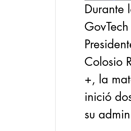
Durante 
GovTech 
President
Colosio R
+, la mat
inició do
su admini