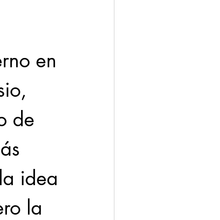
 
rno en 
io, 
o de 
ás 
la idea 
ro la 