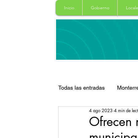
Inicio
Gobierno
Locale
Todas las entradas
Monterr
4 ago 2023
4 min de lec
Santa Catarina
San Pe
Ofrecen 
municipa
Espectaculos
Clima