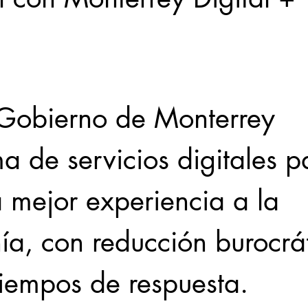
Locales
Evidencia
Elecciones2021NL
Educ
Gobierno de Monterrey 
31abr
a de servicios digitales p
a mejor experiencia a la 
ía, con reducción burocrát
tiempos de respuesta.