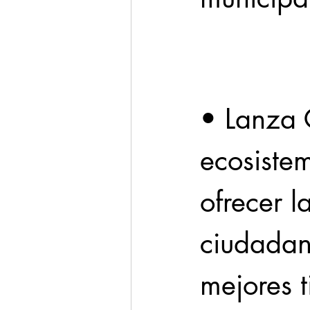
Cadereyta
Estado
Seguridad
• Lanza 
1 enero
ecosistem
ofrecer l
ciudadan
mejores 