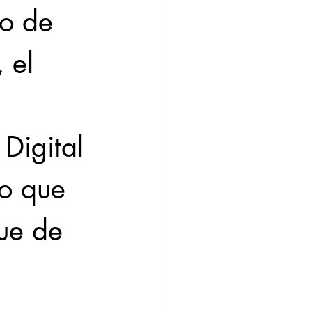
o de 
 el 
 
Digital 
zo que 
ue de 