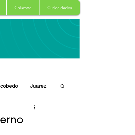
Columna
Curiosidades
cobedo
Juarez
eportes
Arte
ierno
Garcia