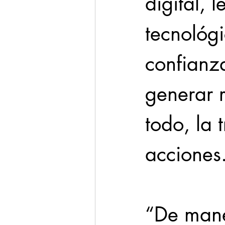
digital, 
tecnológ
confianz
generar r
todo, la 
acciones
“De mane