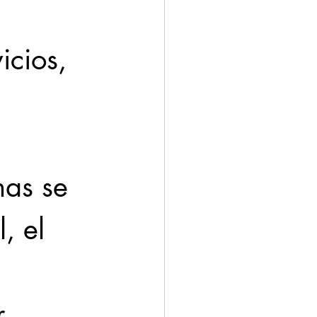
icios, 
nas se 
, el 
r 