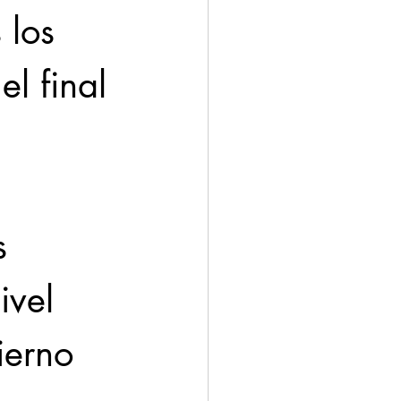
 los 
el final 
s 
ivel 
ierno 