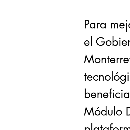
Para mejo
el Gobie
Monterrey
tecnológ
beneficia
Módulo Di
platafor