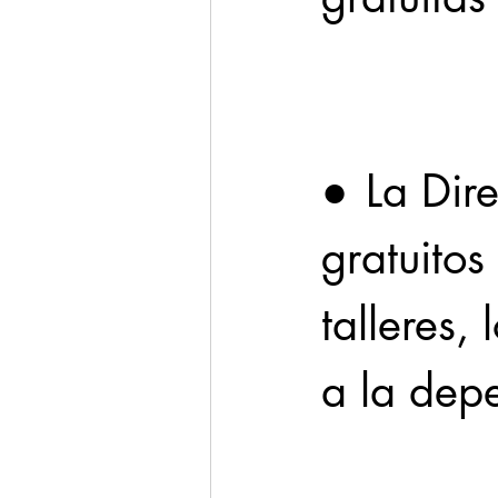
Cadereyta
Estado
Seguridad
●	La Dirección de Salud brinda servicios 
1 enero
gratuitos
talleres,
a la dep