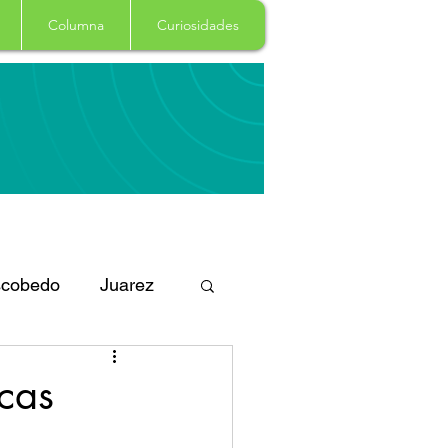
Columna
Curiosidades
cobedo
Juarez
eportes
Arte
cas
Garcia