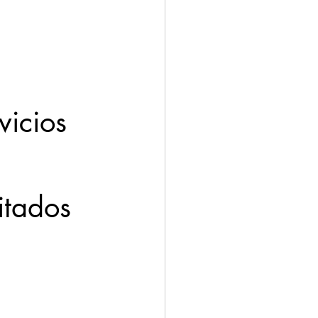
ación
Economía
itados 