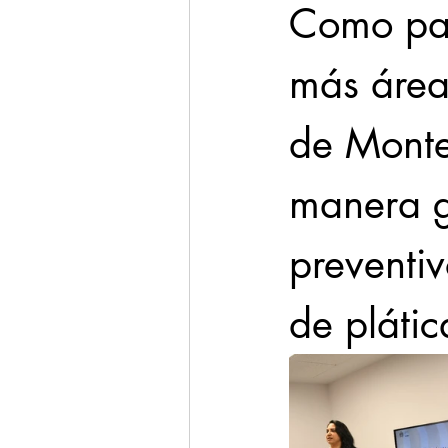
Como part
más área
de Monte
manera g
preventiv
de plátic