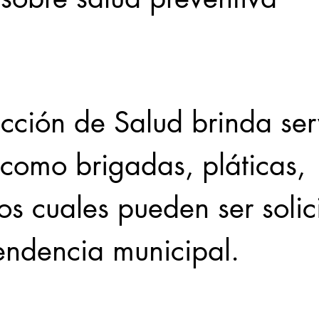
Locales
Evidencia
Elecciones2021NL
Educ
31abr
 como brigadas, pláticas, 
 los cuales pueden ser solic
endencia municipal.