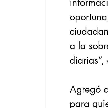
informac
oportuna
ciudadan
a la sobr
diarias”,
Agregó qu
para qui