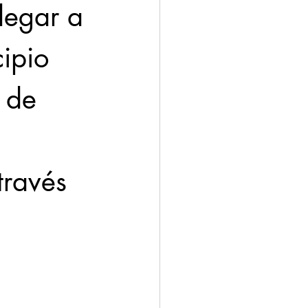
legar a 
ipio 
 de 
través 