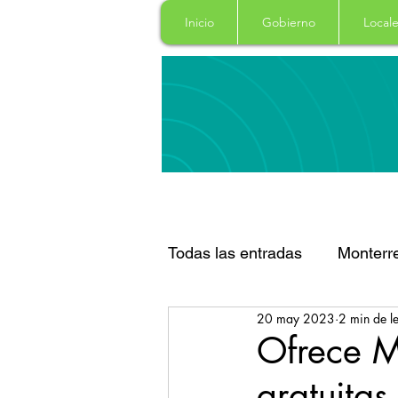
Inicio
Gobierno
Locale
Todas las entradas
Monterr
20 may 2023
2 min de l
Santa Catarina
San Pe
Ofrece M
gratuitas
Espectaculos
Clima