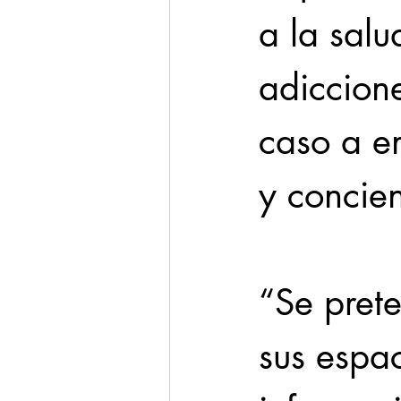
a la salu
adiccione
caso a e
y concien
“Se pret
sus espac