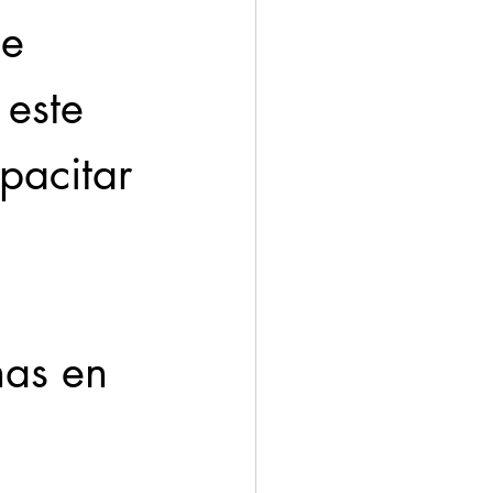
e 
 este 
pacitar 
nas en 