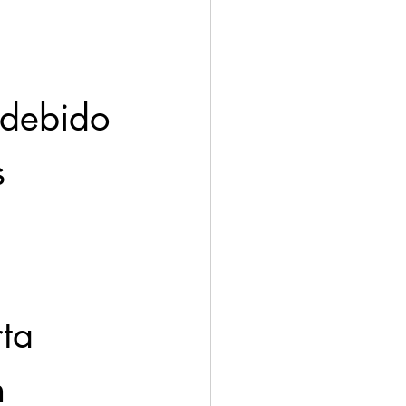
 debido 
s 
ta 
n 