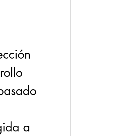
ección 
ollo 
 pasado 
gida a 