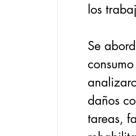
los traba
Se abord
consumo 
analizaro
daños col
tareas, f