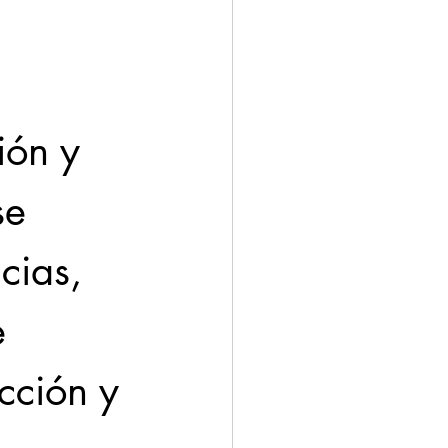
ón y 
se 
cias, 
e 
cción y 