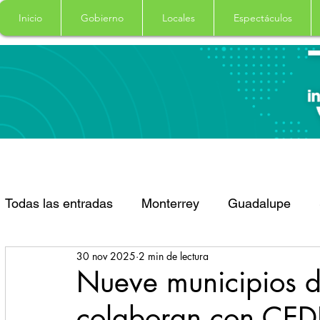
Inicio
Gobierno
Locales
Espectáculos
Todas las entradas
Monterrey
Guadalupe
30 nov 2025
2 min de lectura
Santa Catarina
San Pedro Garza Garcia
Nueve municipios 
colaboran con CEDH
Espectaculos
Clima
Principal
Salud