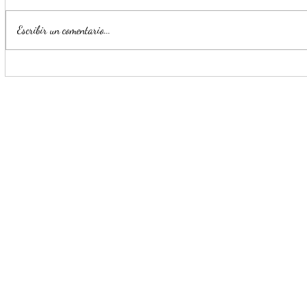
Escribir un comentario...
Llama Mijes activar 'Modo Si'
Celebrarán 
para que llegue la
indígenas e
transformación a Nuevo León
de Culturas