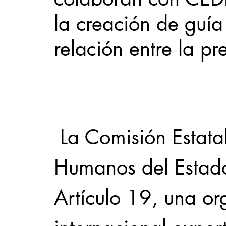
la creación de guía
Cadereyta
Estado
Locales
Evidencia
relación entre la pr
Seguridad
1 enero
31abr
 La Comisión Estatal de Derechos 
Humanos del Estad
Artículo 19, una or