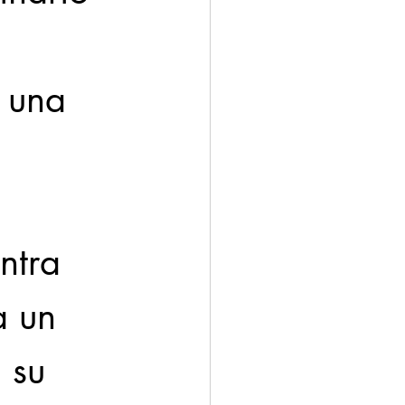
a una 
ntra 
a un 
 su 