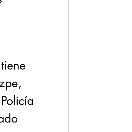
ación
Economía
tiene 
zpe, 
Policía 
ado 