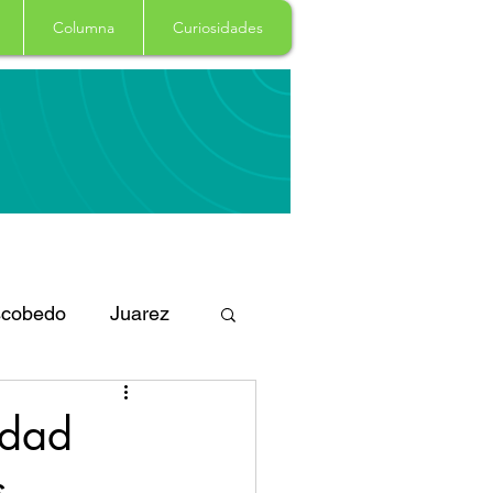
Columna
Curiosidades
cobedo
Juarez
eportes
Arte
edad
s
Garcia