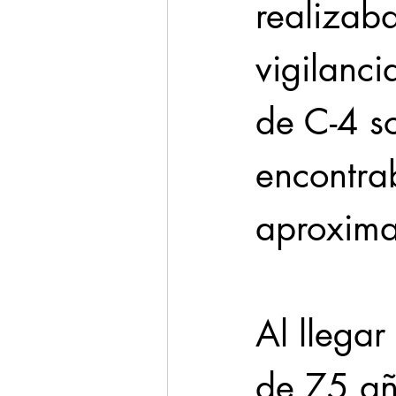
realizab
vigilanci
de C-4 s
encontrab
aproxima
Al llegar
de 75 añ