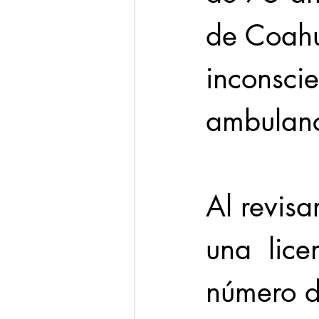
de Coahu
inconscie
ambulanc
Al revisa
una  lice
número d