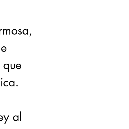
 
ermosa, 
e 
 que 
ica.
ey al 