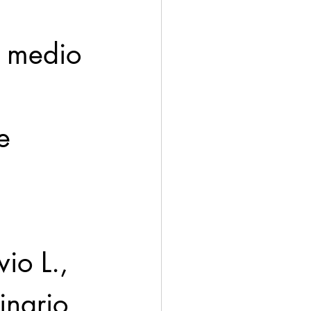
r medio 
e 
io L., 
inario 