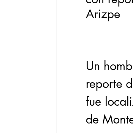
Arizpe
Cadereyta
Estado
Seguridad
1 enero
Un hombr
reporte 
fue local
de Monte