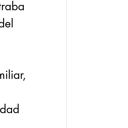
traba 
del 
iliar, 
udad 