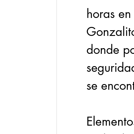
horas en 
Gonzalito
donde po
segurida
se encont
Elementos