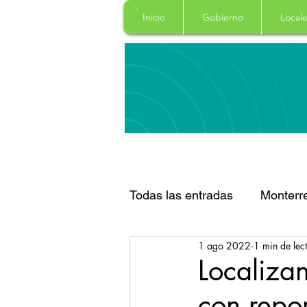
Inicio
Gobierno
Locale
Todas las entradas
Monterr
1 ago 2022
1 min de lec
Santa Catarina
San Pe
Localiza
con repo
Espectaculos
Clima