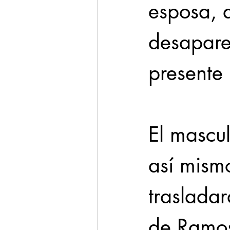
esposa, q
desapare
presente
El mascul
así mismo
trasladar
de Ramos