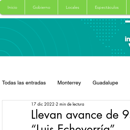
Inicio
Gobierno
Locales
Espectáculos
Todas las entradas
Monterrey
Guadalupe
17 dic 2022
2 min de lectura
Santa Catarina
San Pedro Garza Garcia
Llevan avance de 9
“Luis Echeverría”
Espectaculos
Clima
Principal
Salud