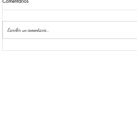
Comentarios
Escribir un comentario...
Para beneficio de las familias,
Monterrey i
Escobedo renueva espacios
parte de la
públicos
Seguridad y
Ciudadana