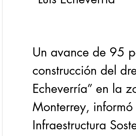
Cadereyta
Estado
Locales
Evidencia
Seguridad
Un avance de 95 por
1 enero
31abr
construcción del dre
Echeverría” en la z
Monterrey, informó 
Infraestructura Sost