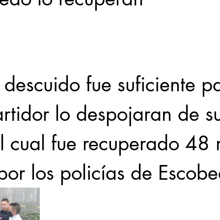
Locales
Evidencia
Elecciones2021NL
Educ
descuido fue suficiente p
31abr
rtidor lo despojaran de s
l cual fue recuperado 48 
por los policías de Escobe