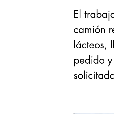
El trabaj
camión r
lácteos, 
pedido y
solicitad