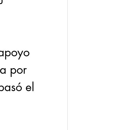
u 
 apoyo 
a por 
pasó el 