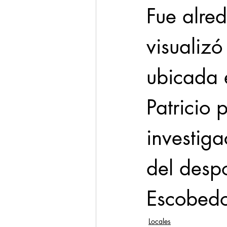
Fue alre
visualiz
ubicada 
Patricio 
investiga
del desp
Escobedo
Locales