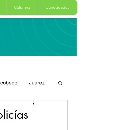
Columna
Curiosidades
cobedo
Juarez
eportes
Arte
licías
Garcia