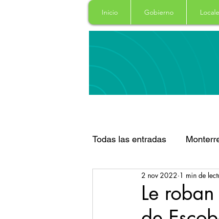
Inicio
Gobierno
Locale
Todas las entradas
Monterr
2 nov 2022
1 min de lect
Santa Catarina
San Pe
Le roban 
de Escob
Espectaculos
Clima