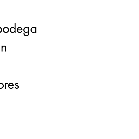
 
 bodega 
n 
ores 