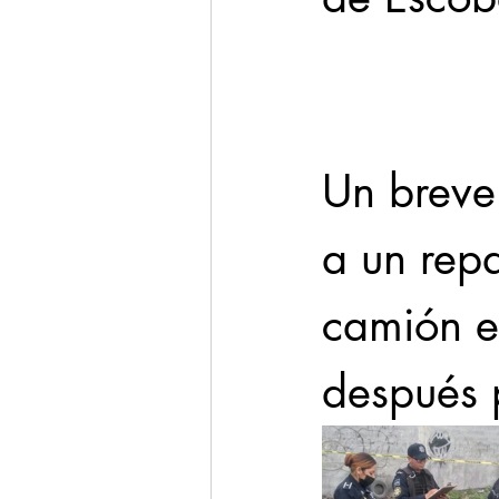
Cadereyta
Estado
Seguridad
Un breve 
1 enero
a un repa
camión e
después 