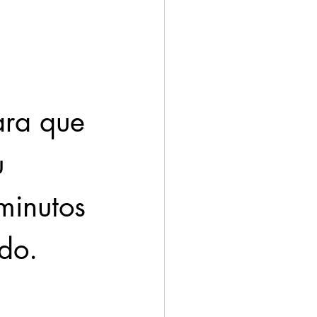
ación
Economía
ara que 
u 
minutos 
do.