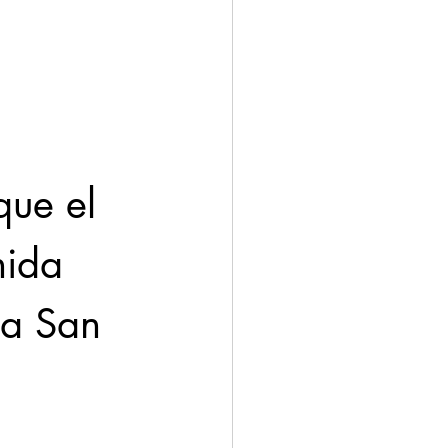
que el 
nida 
ia San 