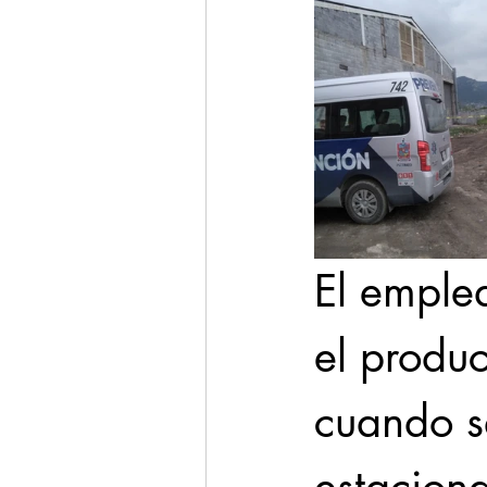
El emple
el produc
cuando sa