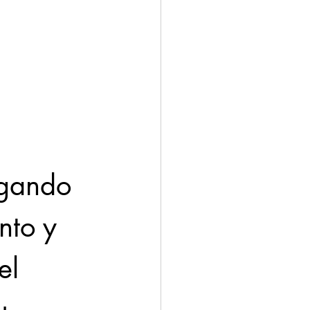
rgando 
nto y 
el 