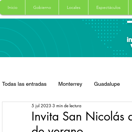
Inicio
Gobierno
Locales
Espectáculos
Todas las entradas
Monterrey
Guadalupe
5 jul 2023
3 min de lectura
Santa Catarina
San Pedro Garza Garcia
Invita San Nicolás
de verano
Espectaculos
Clima
Principal
Salud