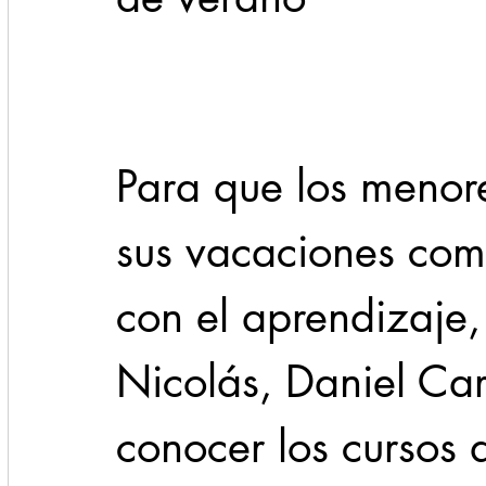
Cadereyta
Estado
Locales
Evidencia
Seguridad
Para que los menor
1 enero
31abr
sus vacaciones com
con el aprendizaje,
Nicolás, Daniel Car
conocer los cursos 