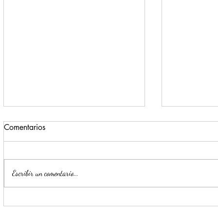
Comentarios
Escribir un comentario...
Monterrey registra un 72% de
Escobedo r
avance en la construcción del
generan pr