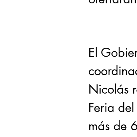
Cadereyta
Estado
Seguridad
El Gobie
1 enero
coordina
Nicolás 
Feria del
más de 6