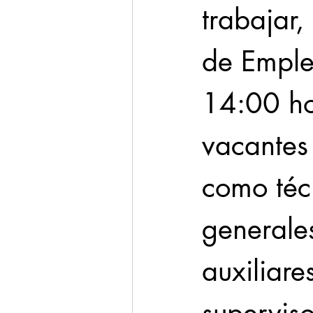
trabajar,
de Emple
14:00 hor
vacantes
como téc
generales
auxiliare