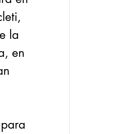
eti, 
e la 
, en 
an 
 para 