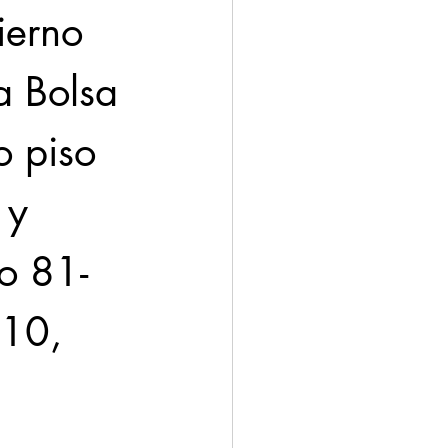
ierno 
a Bolsa 
 piso 
 y 
o 81-
10, 