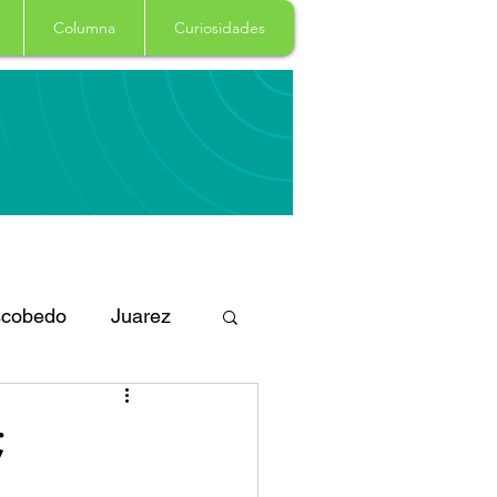
Columna
Curiosidades
cobedo
Juarez
eportes
Arte
;
Garcia