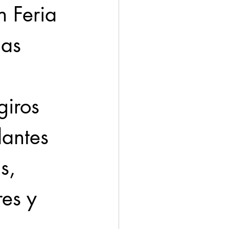
n Feria 
as 
iros 
antes 
s, 
res y 