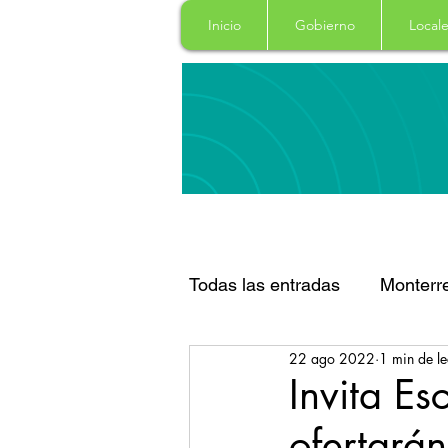
Inicio
Gobierno
Locale
Todas las entradas
Monterr
22 ago 2022
1 min de le
Santa Catarina
San Pe
Invita Es
ofertará
Espectaculos
Clima