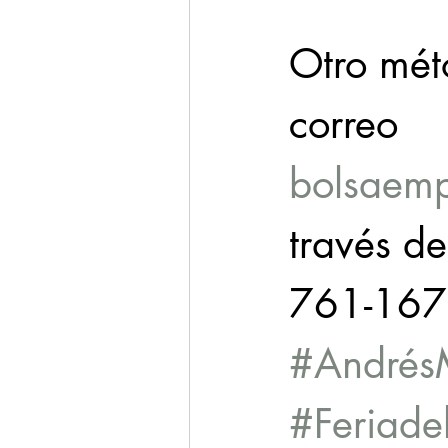
Otro mét
correo 
bolsaem
través d
761-167
#AndrésM
#Feriade