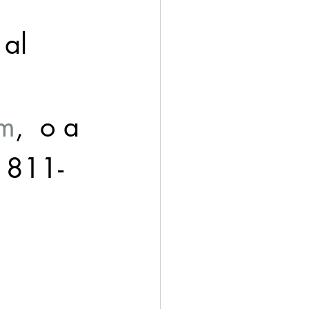
al 
om
,  o a 
 811-