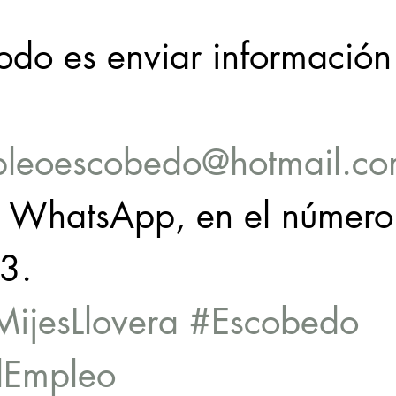
odo es enviar información 
pleoescobedo@hotmail.c
e WhatsApp, en el número
3.
ijesLlovera
#Escobedo
lEmpleo