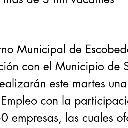
Locales
Evidencia
Elecciones2021NL
Educ
rno Municipal de Escobed
31abr
ción con el Municipio de 
realizarán este martes un
 Empleo con la participac
0 empresas, las cuales of