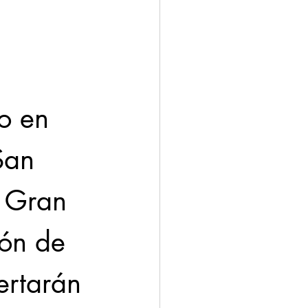
ación
Economía
o en 
San 
a Gran 
ión de 
ertarán 