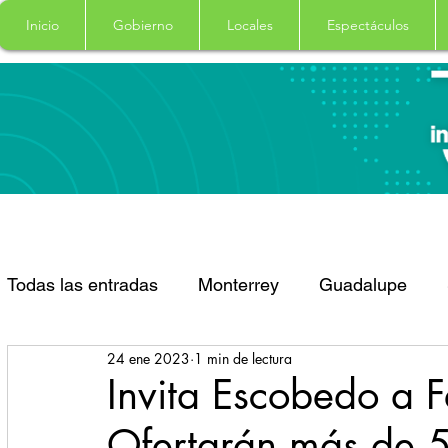
Inicio
Gobierno
Locales
Espectáculos
Todas las entradas
Monterrey
Guadalupe
24 ene 2023
1 min de lectura
Santa Catarina
San Pedro Garza Garcia
Invita Escobedo a F
Ofertarán más de 
Espectaculos
Clima
Principal
Salud