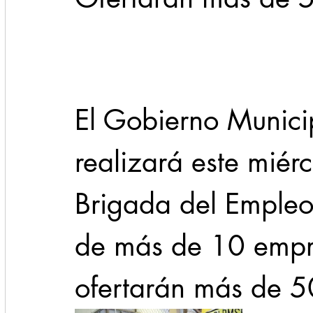
Cadereyta
Estado
Locales
Evidencia
Seguridad
El Gobierno Munici
1 enero
31abr
realizará este miér
Brigada del Empleo 
de más de 10 empre
ofertarán más de 5