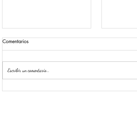
Comentarios
Escribir un comentario...
Impulsa Mijes 'Modo
Para benefi
Transformación', para que
Escobedo r
llegue a NL un Gobierno del
públicos
'Si'