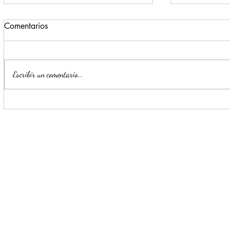
Comentarios
Escribir un comentario...
Impulsa Mijes 'Modo
Para benefi
Transformación', para que
Escobedo r
llegue a NL un Gobierno del
públicos
'Si'