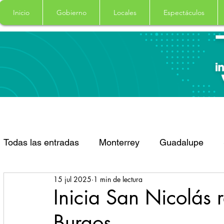
Inicio
Gobierno
Locales
Espectáculos
Todas las entradas
Monterrey
Guadalupe
15 jul 2025
1 min de lectura
Santa Catarina
San Pedro Garza Garcia
Inicia San Nicolás r
Burgos
Espectaculos
Clima
Principal
Salud