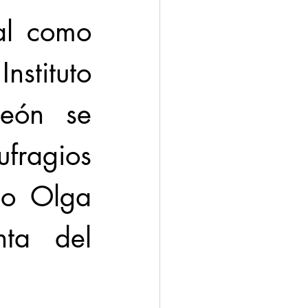
al como 
stituto 
eón se 
fragios 
jo Olga 
ta del 