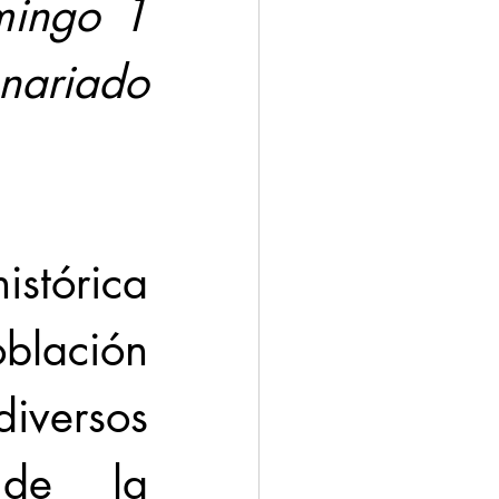
mingo 1 
nariado 
tórica 
blación 
versos 
de la 