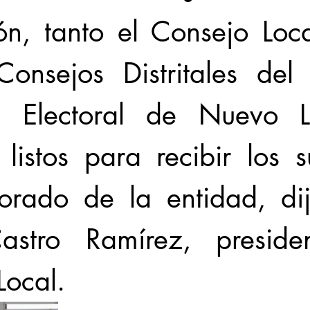
ón, tanto el Consejo Loc
nsejos Distritales del In
l Electoral de Nuevo L
listos para recibir los su
torado de la entidad, di
astro Ramírez, presiden
Local.