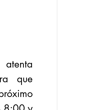
tenta 
ra que 
róximo 
 8:00 y 