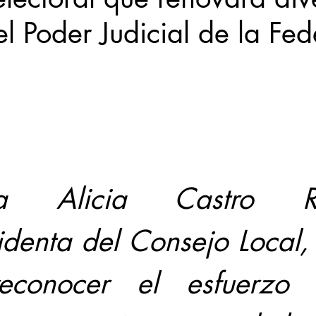
l Poder Judicial de la Fe
Locales
Evidencia
Elecciones2021NL
Educ
31abr
a Alicia Castro Ram
identa del Consejo Local, 
econocer el esfuerzo 