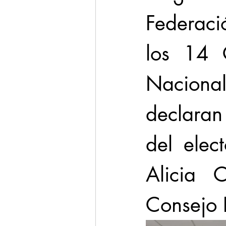
Federaci
los 14 Co
Naciona
declaran 
del elec
Alicia C
Consejo 