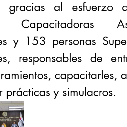
l, gracias al esfuerzo 
s Capacitadoras Asis
les y 153 personas Super
les, responsables de entr
amientos, capacitarles, a
 prácticas y simulacros. 