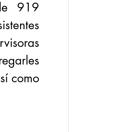
de 919 
tentes 
visoras 
egarles 
sí como 