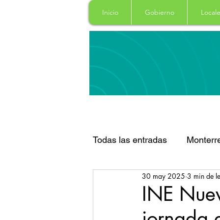
Inicio
Gobierno
Locale
Todas las entradas
Monterr
30 may 2025
3 min de l
Santa Catarina
San Pe
INE Nuev
jornada e
Espectaculos
Clima