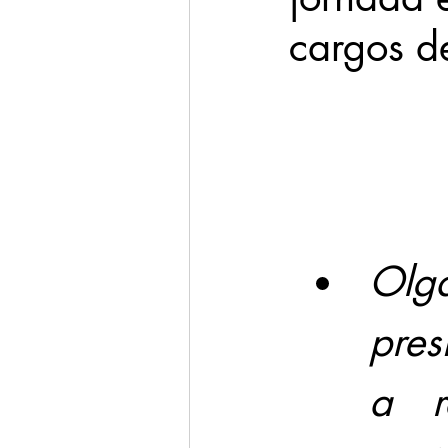
cargos de
Cadereyta
Estado
Seguridad
1 enero
Olg
pres
a r