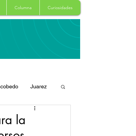
Columna
Curiosidades
cobedo
Juarez
eportes
Arte
ra la
ersos
Garcia