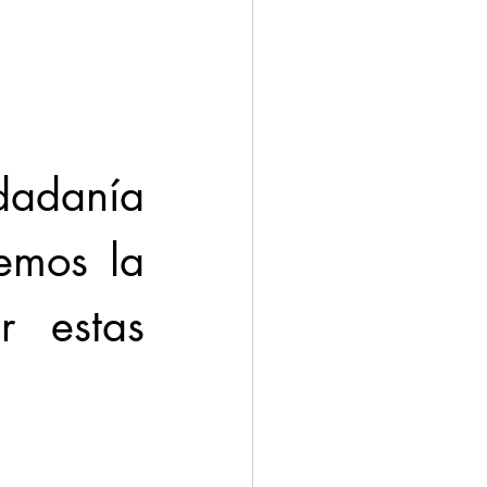
adanía 
mos la 
 estas 