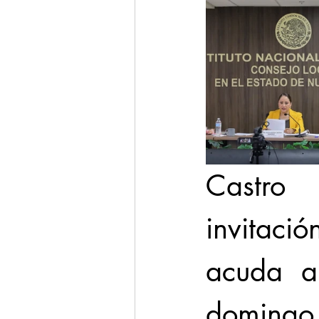
Castro
invitac
acuda a 
domingo 1