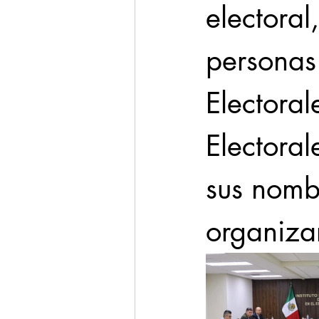
electora
persona
Electora
Electora
sus nombr
organizar