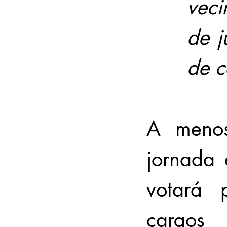
veci
de j
de c
A menos
jornada 
votará 
cargos