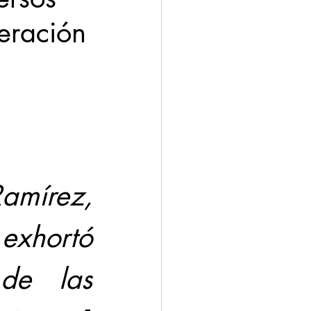
deración
ación
Economía
írez, 
exhortó 
de las 