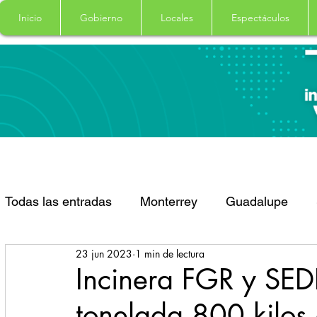
Inicio
Gobierno
Locales
Espectáculos
Todas las entradas
Monterrey
Guadalupe
23 jun 2023
1 min de lectura
Santa Catarina
San Pedro Garza Garcia
Incinera FGR y SE
tonelada 800 kilos 
Espectaculos
Clima
Principal
Salud