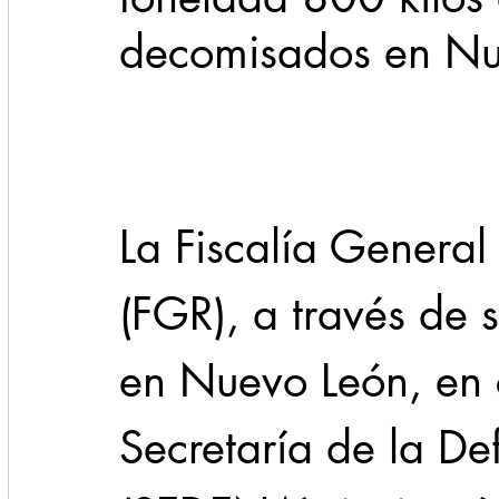
decomisados en Nu
Cadereyta
Estado
Locales
Evidencia
Seguridad
1 enero
31abr
La Fiscalía General
(FGR), a través de 
en Nuevo León, en 
Secretaría de la De