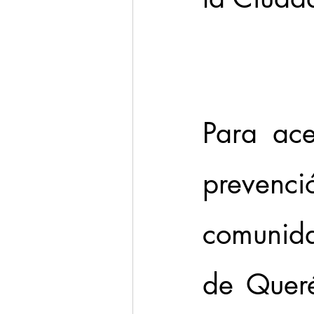
Cadereyta
Estado
Seguridad
1 enero
Para ace
prevenció
comunida
de Queré