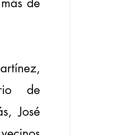
más de 
tínez, 
io de 
s, José 
vecinos 