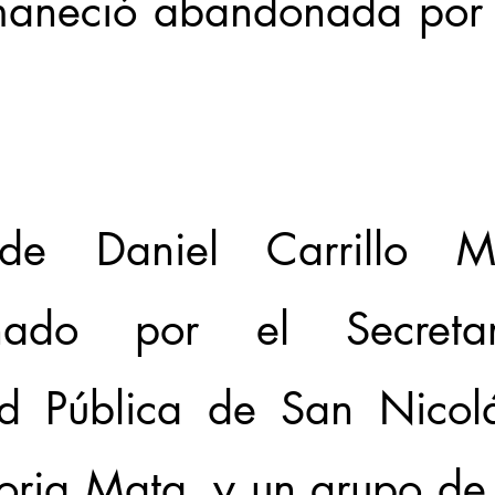
maneció abandonada por 
lde Daniel Carrillo Mar
ñado por el Secretar
d Pública de San Nicolá
oria Mata, y un grupo de 