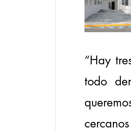
“Hay tres
todo den
queremo
cercanos