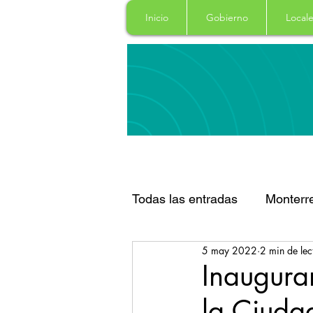
Inicio
Gobierno
Locale
Todas las entradas
Monterr
5 may 2022
2 min de lec
Santa Catarina
San Pe
Inauguran
la Ciuda
Espectaculos
Clima