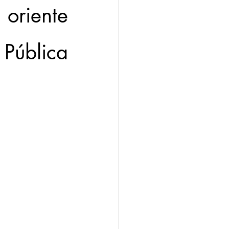
oriente 
ública 