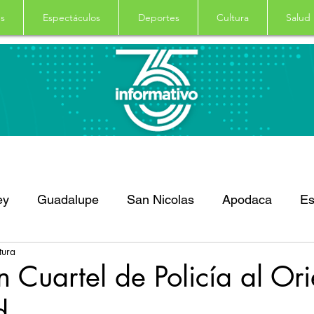
s
Espectáculos
Deportes
Cultura
Salud
ey
Guadalupe
San Nicolas
Apodaca
Es
tura
dro Garza Garcia
Nacional
Internacional
D
 Cuartel de Policía al Or
d
Principal
Salud
Columna
Curiosidades