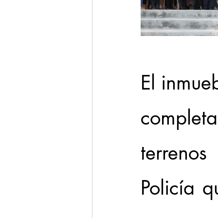
El inmueb
completa
terreno
Policía q