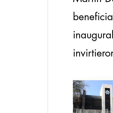
benefici
inaugura
invirtier