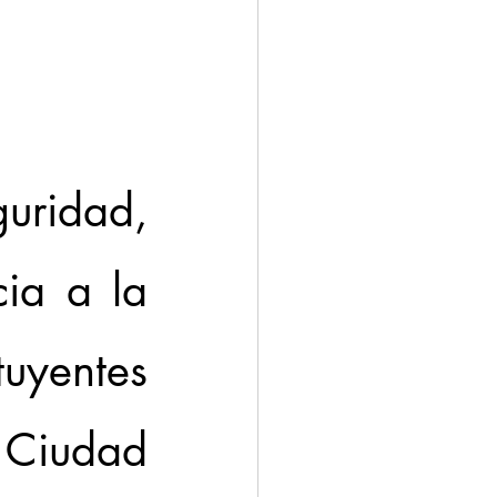
ación
Economía
uridad, 
ia a la 
uyentes 
 Ciudad 