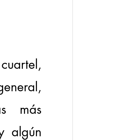
uartel, 
eneral, 
as más 
y algún 