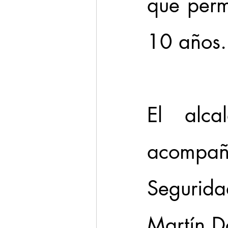
que per
10 años.
El alca
acompa
Segurida
Martín D