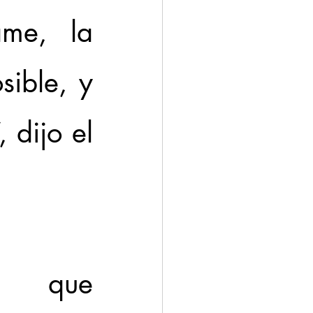
me, la 
ible, y 
 dijo el 
ó que 