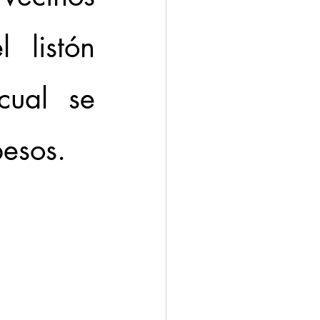
 listón 
ual se 
pesos.