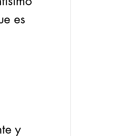
tísimo 
ue es 
te y 