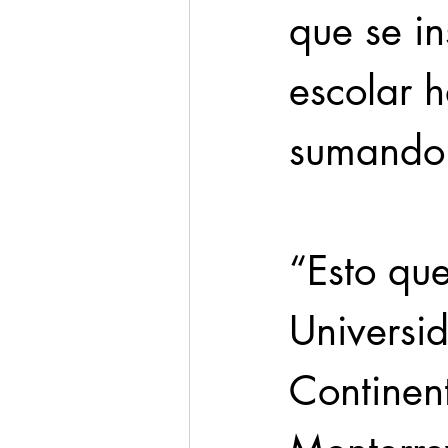
que se in
escolar h
sumando 
“Esto qu
Universi
Continent