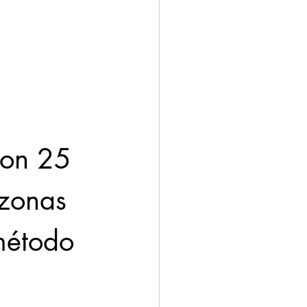
ación
Economía
 zonas 
 método 