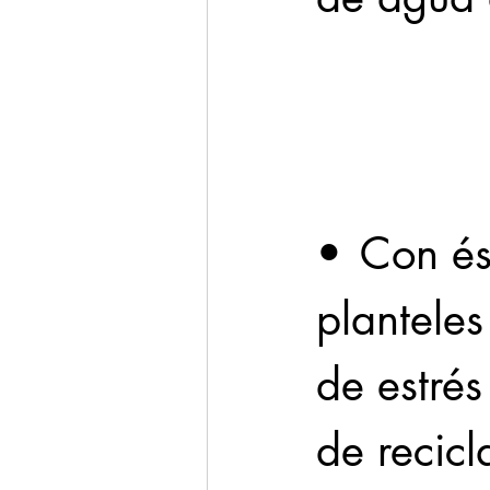
Cadereyta
Estado
Seguridad
1 enero
•	Con éstos, la ciudad ya cuenta con 25 
plantele
de estrés
de recicl