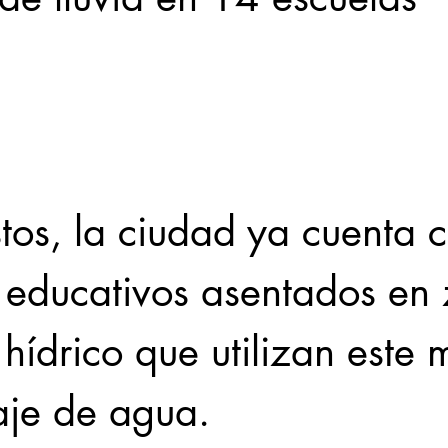
Locales
Evidencia
Elecciones2021NL
Educ
31abr
s educativos asentados en
 hídrico que utilizan este
aje de agua.