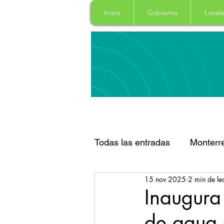
Inicio
Gobierno
Locale
Todas las entradas
Monterr
15 nov 2025
2 min de le
Santa Catarina
San Pe
Inaugura
de agua 
Espectaculos
Clima