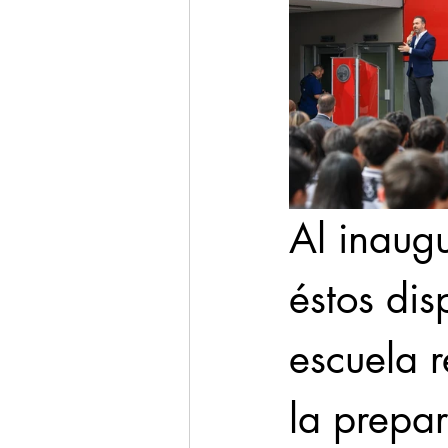
Al inaug
éstos dis
escuela r
la prepa