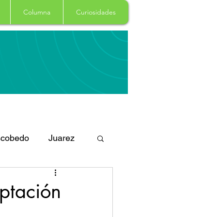
Columna
Curiosidades
cobedo
Juarez
eportes
Arte
ptación
Garcia