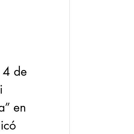
14 de 
i 
a” en 
icó 