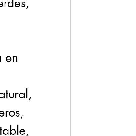
erdes, 
a en 
 
tural, 
eros, 
table, 