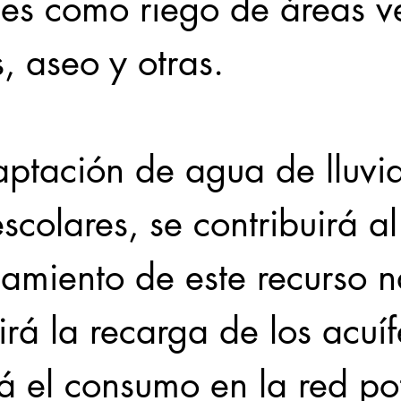
des como riego de áreas v
s, aseo y otras.
aptación de agua de lluvi
escolares, se contribuirá al
miento de este recurso na
irá la recarga de los acuíf
á el consumo en la red po