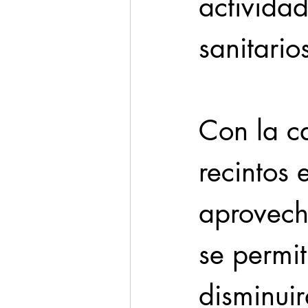
activida
sanitario
Con la c
recintos 
aprovecha
se permit
disminuir