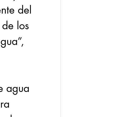
nte del 
 de los 
gua”, 
de agua 
ra 