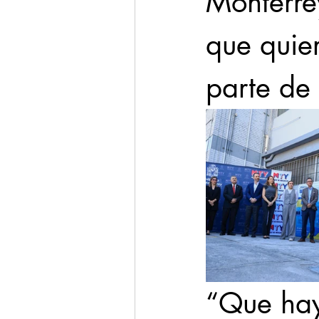
Monterrey
que quier
parte de 
“Que hay