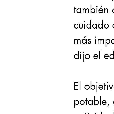
también 
cuidado d
más impor
dijo el ed
El objeti
potable,