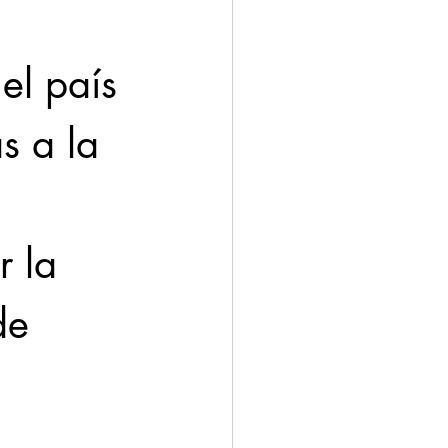
el país 
s a la 
 
 la 
de 