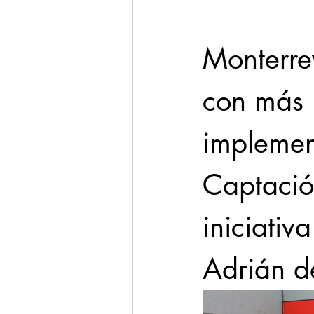
Monterrey
con más 
implemen
Captació
iniciativ
Adrián d