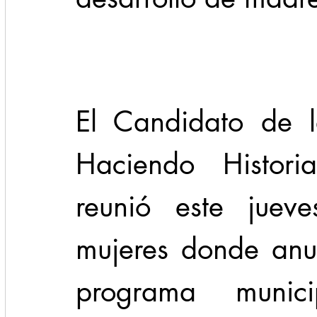
Cadereyta
Estado
Locales
Evidencia
Seguridad
El Candidato de l
1 enero
31abr
Haciendo Histori
reunió este jue
mujeres donde anu
programa munici