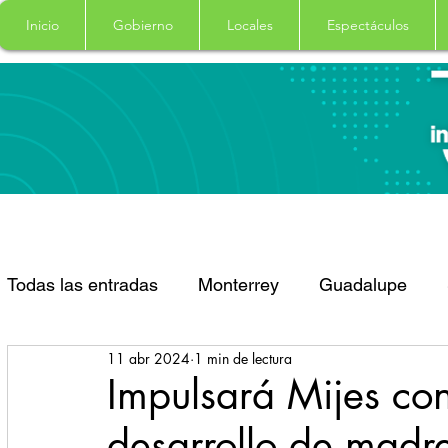
Inicio
Gobierno
Locales
Espectáculos
Todas las entradas
Monterrey
Guadalupe
11 abr 2024
1 min de lectura
Santa Catarina
San Pedro Garza Garcia
Impulsará Mijes con
desarrollo de madre
Espectaculos
Clima
Principal
Salud