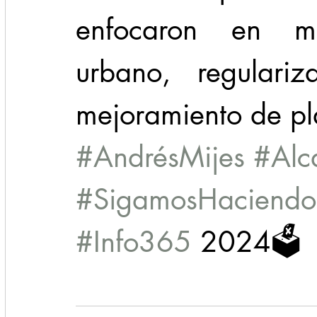
enfocaron en mej
urbano, regulariz
mejoramiento de pl
#AndrésMijes
#Alc
#SigamosHaciendoH
#Info365
 2024🗳️