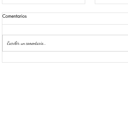
Comentarios
Escribir un comentario...
Convierten a Escobedo en
Planta Mont
macro pulmón urbano
nativos en 
Sáenz