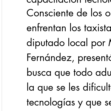
Consciente de los o
Cadereyta
Estado
Locales
Evidencia
enfrentan los taxista
Seguridad
diputado local po
1 enero
31abr
Fernández, presentó
busca que todo adu
la que se les dificul
tecnologías y que 