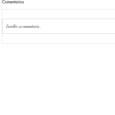
Comentarios
Escribir un comentario...
Estrategia Escudo permite
Llama Mijes
detención de cinco presuntos
transporte 
delincuentes en menos de 24
horas