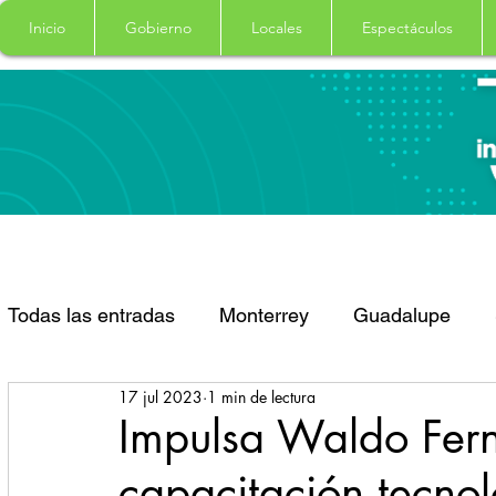
Inicio
Gobierno
Locales
Espectáculos
Todas las entradas
Monterrey
Guadalupe
17 jul 2023
1 min de lectura
Santa Catarina
San Pedro Garza Garcia
Impulsa Waldo Fer
capacitación tecnol
Espectaculos
Clima
Principal
Salud